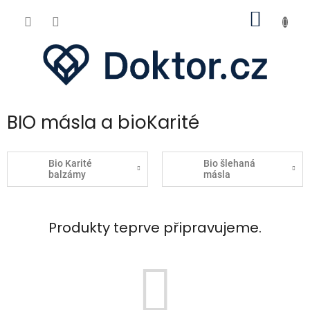
Přejít
NÁKUP
na
obsah
KOŠÍK
BIO másla a bioKarité
Bio Karité
Bio šlehaná
balzámy
másla
Produkty teprve připravujeme.