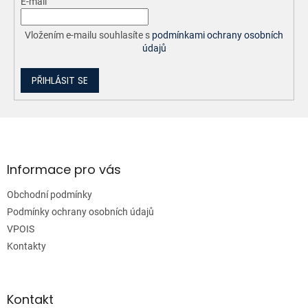
E-mail
Vložením e-mailu souhlasíte s
podmínkami ochrany osobních
údajů
PŘIHLÁSIT SE
Z
á
p
a
Informace pro vás
t
Obchodní podmínky
í
Podmínky ochrany osobních údajů
VPOIS
Kontakty
Kontakt