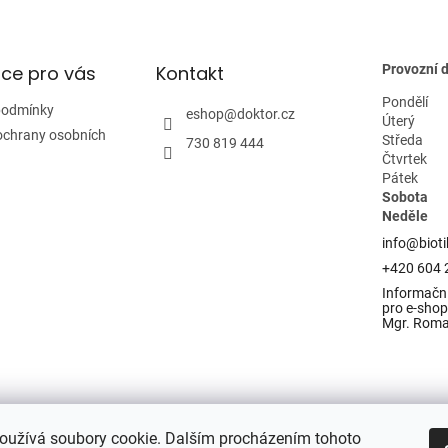
ce pro vás
Kontakt
Provozní 
Pondělí
podmínky
eshop
@
doktor.cz
Úterý
ochrany osobních
Středa
730 819 444
Čtvrtek
Pátek
Sobota
Neděle
info@bioti
+420 604 
Informační
pro e-shop 
Mgr. Rom
oužívá soubory cookie. Dalším procházením tohoto