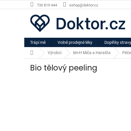
Přejít
730 819 444
eshop@doktor.cz
na
obsah
Trápí mě
Volně prodejné léky
Doplňky strav
Domů
Výrobci
M+H Míča a Harašta
Péče
Bio tělový peeling