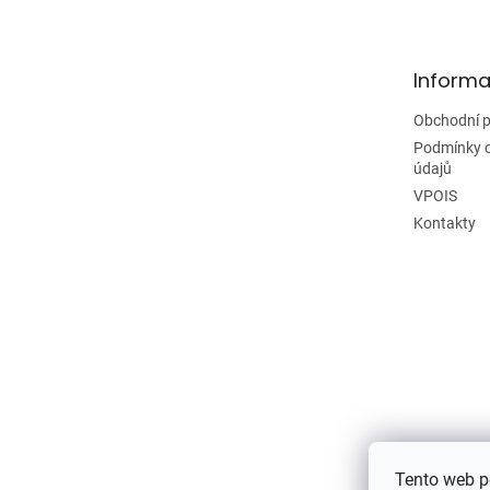
p
a
t
Informa
í
Obchodní 
Podmínky 
údajů
VPOIS
Kontakty
Tento web p