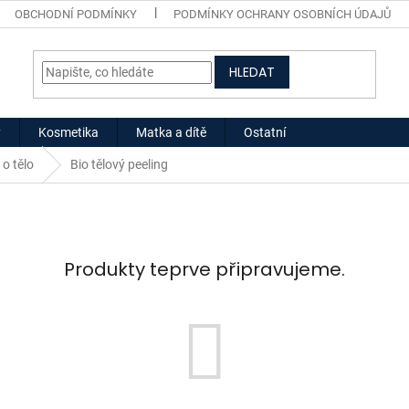
OBCHODNÍ PODMÍNKY
PODMÍNKY OCHRANY OSOBNÍCH ÚDAJŮ
HLEDAT
y
Kosmetika
Matka a dítě
Ostatní
 o tělo
Bio tělový peeling
Produkty teprve připravujeme.