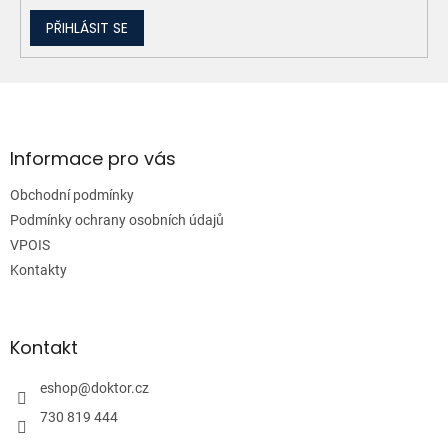
PŘIHLÁSIT SE
Z
á
p
a
Informace pro vás
t
Obchodní podmínky
í
Podmínky ochrany osobních údajů
VPOIS
Kontakty
Kontakt
eshop
@
doktor.cz
730 819 444