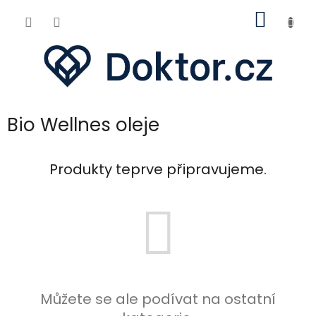
Přejít
NÁKUP
na
obsah
KOŠÍK
Bio Wellnes oleje
Produkty teprve připravujeme.
Můžete se ale podívat na ostatní