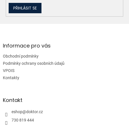
PŘIHLÁSIT SE
Z
á
p
a
Informace pro vás
t
Obchodní podmínky
í
Podmínky ochrany osobních údajů
VPOIS
Kontakty
Kontakt
eshop
@
doktor.cz
730 819 444