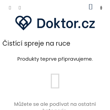
Přejít
NÁKUP
na
obsah
KOŠÍK
Čistící spreje na ruce
Produkty teprve připravujeme.
Můžete se ale podívat na ostatní