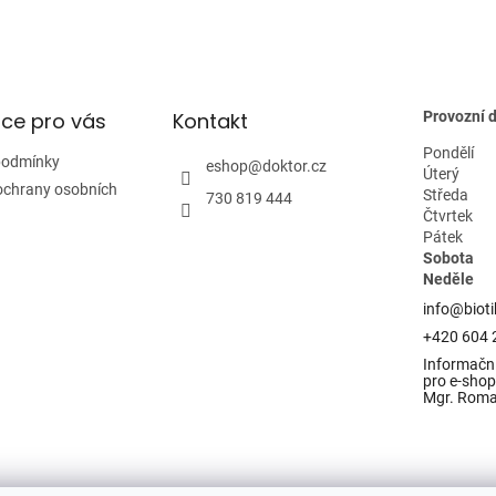
ce pro vás
Kontakt
Provozní 
Pondělí
podmínky
eshop
@
doktor.cz
Úterý
ochrany osobních
Středa
730 819 444
Čtvrtek
Pátek
Sobota
Neděle
info@bioti
+420 604 
Informační
pro e-shop 
Mgr. Rom