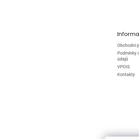
Z
á
p
a
t
Informa
í
Obchodní 
Podmínky 
údajů
VPOIS
Kontakty