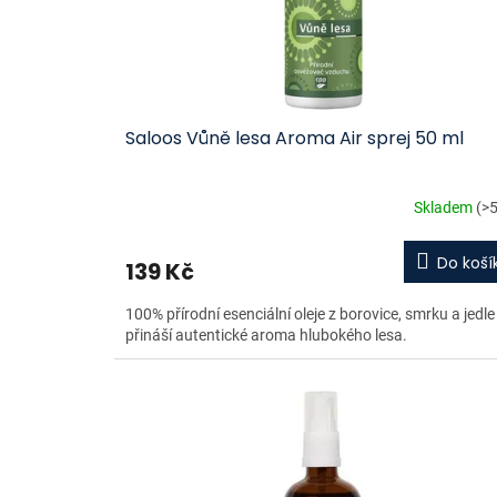
d
u
k
t
ů
Saloos Vůně lesa Aroma Air sprej 50 ml
Skladem
(>5
Do koší
139 Kč
100% přírodní esenciální oleje z borovice, smrku a jedle
přináší autentické aroma hlubokého lesa.