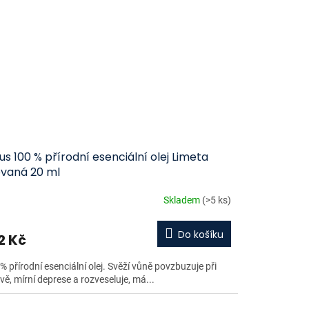
us 100 % přírodní esenciální olej Limeta
ovaná 20 ml
Skladem
(>5 ks)
Do košíku
2 Kč
 přírodní esenciální olej. Svěží vůně povzbuzuje při
ě, mírní deprese a rozveseluje, má...