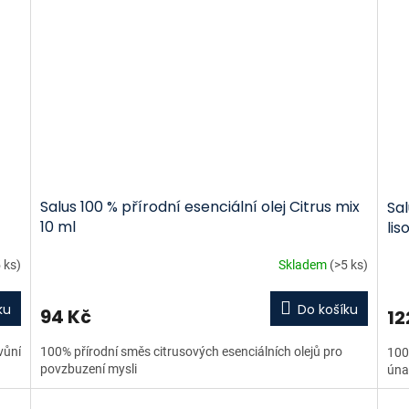
Salus 100 % přírodní esenciální olej Citrus mix
Sal
10 ml
lis
 ks)
Skladem
(>5 ks)
ku
Do košíku
94 Kč
12
vůní
100% přírodní směs citrusových esenciálních olejů pro
100%
povzbuzení mysli
únav