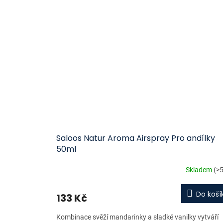
Saloos Natur Aroma Airspray Pro andílky
50ml
Skladem
(>5
Do koší
133 Kč
Kombinace svěží mandarinky a sladké vanilky vytváří