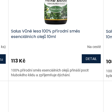
Salus Vůně lesa 100% přírodní směs
Sal
esenciálních olejů 10ml
10
 ks)
Na cestě
DETAIL
ku
113 Kč
10
100% přírodní směs esenciálních olejů přináší pocit
100
hlubokého klidu a zpříjemňuje dýchání.
byli