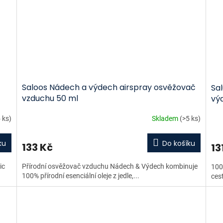
Saloos Nádech a výdech airspray osvěžovač
Sal
vzduchu 50 ml
vý
 ks)
Skladem
(>5 ks)
ku
Do košíku
133 Kč
13
ic
Přírodní osvěžovač vzduchu Nádech & Výdech kombinuje
100
100% přírodní esenciální oleje z jedle,...
ces