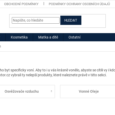
OBCHODNÍ PODMÍNKY
PODMÍNKY OCHRANY OSOBNÍCH ÚDAJŮ
HLEDAT
y
Kosmetika
Matka a dítě
Ostatní
h
byt specificky voní. Aby to i u vás krásně vonělo, abyste se cítili vy i kd
r.cz vybrali ty nelepší produkty, které naleznete právě v této sekci.
Osvěžovače vzduchu
Vonné Oleje