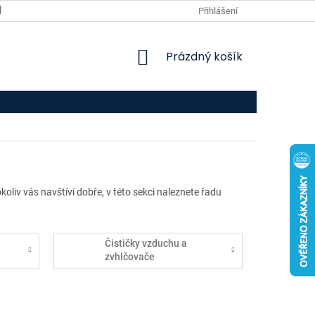
VPOIS
KONTAKTY
Přihlášení
NÁKUPNÍ
Prázdný košík
KOŠÍK
okoliv vás navštíví dobře, v této sekci naleznete řadu
Čističky vzduchu a
zvhlčovače