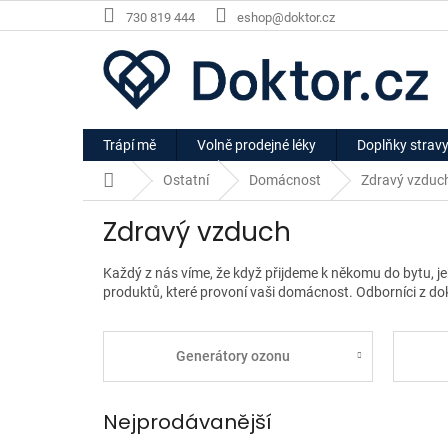
Přejít
730 819 444
eshop@doktor.cz
na
obsah
Trápí mě
Volně prodejné léky
Doplňky strav
Domů
Ostatní
Domácnost
Zdravý vzduc
Zdravý vzduch
Každý z nás víme, že když přijdeme k někomu do bytu, jeho 
produktů, které provoní vaši domácnost. Odborníci z dokto
Generátory ozonu
Nejprodávanější