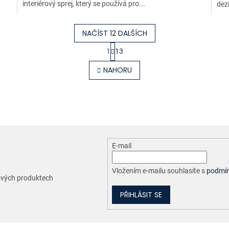
interiérový sprej, který se používá pro...
dezi
NAČÍST 12 DALŠÍCH
S
1
13
t
O
r
v
NAHORU
á
l
n
á
k
d
o
a
v
c
á
í
n
p
í
r
E-mail
v
k
y
Vložením e-mailu souhlasíte s
podmín
nových produktech
v
ý
PŘIHLÁSIT SE
p
i
s