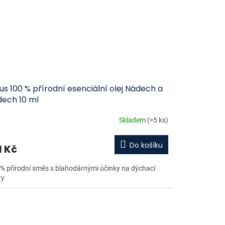
us 100 % přírodní esenciální olej Nádech a
dech 10 ml
Skladem
(>5 ks)
Do košíku
1 Kč
% přírodní směs s blahodárnými účinky na dýchací
ty