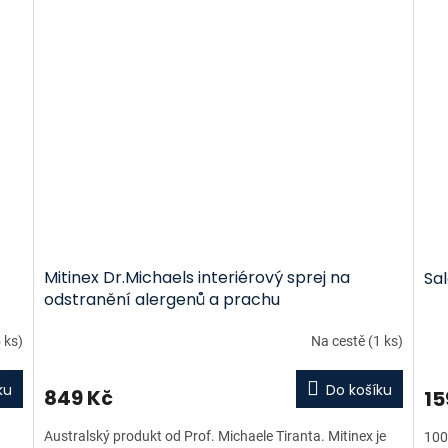
Mitinex Dr.Michaels interiérový sprej na
Sal
odstranění alergenů a prachu
 ks)
Na cestě
(1 ks)
ku
Do košíku
849 Kč
15
Australský produkt od Prof. Michaele Tiranta. Mitinex je
100%