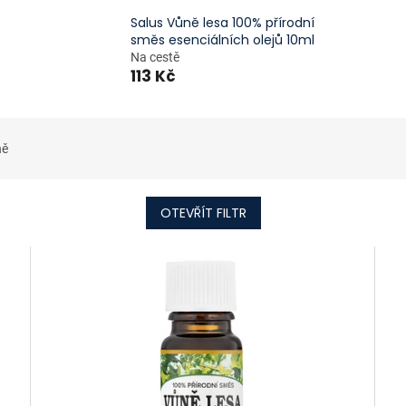
Salus Vůně lesa 100% přírodní
směs esenciálních olejů 10ml
Na cestě
113 Kč
ně
OTEVŘÍT FILTR