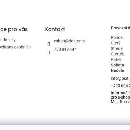
u
ce pro vás
Kontakt
Provozní 
Pondělí
podmínky
eshop
@
doktor.cz
Úterý
ochrany osobních
Středa
730 819 444
Čtvrtek
Pátek
Sobota
Neděle
info@bioti
+420 604 
Informační
pro e-shop 
Mgr. Rom