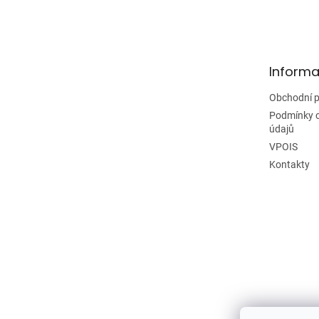
á
p
a
t
Informa
í
Obchodní 
Podmínky 
údajů
VPOIS
Kontakty