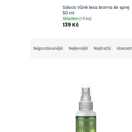
Saloos Vůně lesa Aroma Air sprej
50 ml
Skladem
(>5 ks)
139 Kč
Ř
a
Nejprodávanější
Nejlevnější
Nejdražší
Abeced
z
e
n
í
p
V
r
ý
o
p
d
i
u
s
k
p
t
r
ů
o