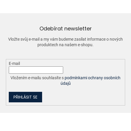
Odebírat newsletter
Vložte svůj e-mail a my vám budeme zasílat informace o nových
produktech na našem e-shopu.
E-mail
Vložením e-mailu souhlasíte s
podmínkami ochrany osobních
údajů
PŘIHLÁSIT SE
Z
á
p