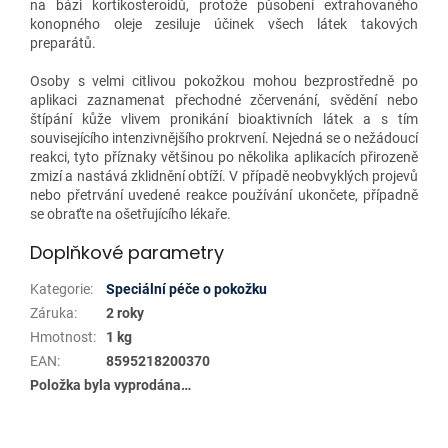
na bázi kortikosteroidů, protože působení extrahovaného
konopného oleje zesiluje účinek všech látek takových
preparátů.
Osoby s velmi citlivou pokožkou mohou bezprostředně po
aplikaci zaznamenat přechodné zčervenání, svědění nebo
štípání kůže vlivem pronikání bioaktivních látek a s tím
souvisejícího intenzivnějšího prokrvení. Nejedná se o nežádoucí
reakci, tyto příznaky většinou po několika aplikacích přirozeně
zmizí a nastává zklidnění obtíží. V případě neobvyklých projevů
nebo přetrvání uvedené reakce používání ukončete, případně
se obraťte na ošetřujícího lékaře.
Doplňkové parametry
Kategorie
:
Speciální péče o pokožku
Záruka
:
2 roky
Hmotnost
:
1 kg
EAN
:
8595218200370
Položka byla vyprodána…