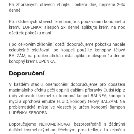
Při zhoršených stavech vtírejte i během dne, nejméně 2-3x
denně.
Při zklidněných stavech kombinujte s používáním konopného
krému LUPÉNKA: alespoň 2x denně aplikujte krém, na noc
ošetřete pokožku mastí.
I po celkovém zklidnění obtíží doporučujeme pokožku nadále
celoplošně ošetřovat, po koupeli použijte konopný tělový
BALZÁM, na problematická místa aplikujte alespoň 1x denně
konopný krém LUPÉNKA.
Doporučení
V každém stádiu onemocnění doporučujeme pro dosažení
maximálního efektu péči doplnit dalšími přípravky CutisHelp z
řady zdravotní kosmetika: konopná koupel BALNEA, konopná
mycí a sprchová emulze FLUID, konopný tělový BALZÁM. Na
problematická místa ve vlasech je určen konopný šampon
LUPÉNKA-SEBOREA.
Doporučujeme NEKOMBINOVAT bezprostředně s žádnými
dalšími kosmetickými ani léčebnými prostředky, a to zejména