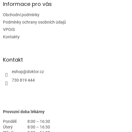
a
Informace pro vás
t
Obchodní podmínky
í
Podmínky ochrany osobních údajů
VPOIS
Kontakty
Kontakt
eshop
@
doktor.cz
730 819 444
Provozní doba lékárny
Pondělí
8:00 – 16:30
Úterý
8:00 – 16:30