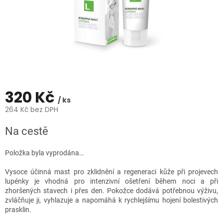
320 Kč
/ ks
264 Kč bez DPH
Měrná
Na cestě
cena:
Položka byla vyprodána…
Vysoce účinná mast pro zklidnění a regeneraci kůže při projevech
lupénky je vhodná pro intenzivní ošetření během noci a při
zhoršených stavech i přes den. Pokožce dodává potřebnou výživu,
zvláčňuje ji, vyhlazuje a napomáhá k rychlejšímu hojení bolestivých
prasklin.