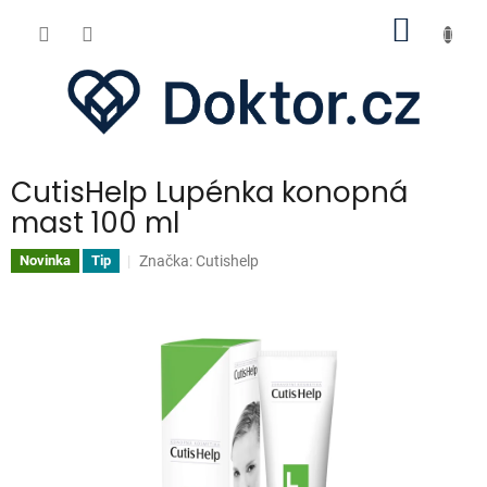
Přejít
NÁKUP
na
obsah
KOŠÍK
CutisHelp Lupénka konopná
mast 100 ml
Značka:
Cutishelp
Novinka
Tip