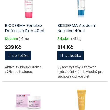
u
s
k
p
t
r
ů
o
d
BIODERMA Sensibio
BIODERMA Atoderm
u
Defensive Rich 40ml
Nutritive 40ml
k
Skladem
(>5 ks)
Skladem
(>5 ks)
t
239 Kč
214 Kč
ů
Do košíku
Do košíku
Aktivní zklidňující krém s
Vysoce výživný a zároveň
výživnou texturou.
hydratační krém je vhodný pro
suchou a citlivou pleť.