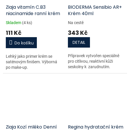
Ziaja vitamín C.B3
BIODERMA Sensibio AR+
niacinamide ranní krém
Krém 40ml
Skladem
(4 ks)
Na cestě
111 Kč
343 Kč
DETAIL
Do košíku
Přípravek vytvořen speciálně
Lehký jako primer krém se
pro citlivou, reaktivní kůži
saténovým finišem. Výborná
seskolny k zarudnutím.
po make-up.
Ziaja Kozí mléko Denní
Regina hydratační krém