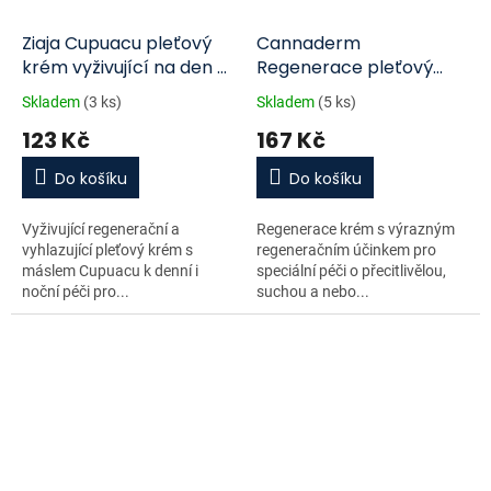
Ziaja Cupuacu pleťový
Cannaderm
krém vyživující na den a
Regenerace pleťový
noc 50ml
krém 75g
Skladem
(3 ks)
Skladem
(5 ks)
123 Kč
167 Kč
Do košíku
Do košíku
Vyživující regenerační a
Regenerace krém s výrazným
vyhlazující pleťový krém s
regeneračním účinkem pro
máslem Cupuacu k denní i
speciální péči o přecitlivělou,
noční péči pro...
suchou a nebo...