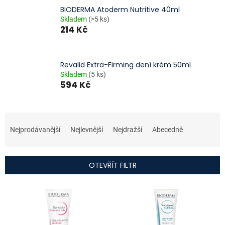
BIODERMA Atoderm Nutritive 40ml
Skladem
(>5 ks)
214 Kč
Revalid Extra-Firming dení krém 50ml
Skladem
(5 ks)
594 Kč
Ř
a
Nejprodávanější
Nejlevnější
Nejdražší
Abecedně
z
e
n
OTEVŘÍT FILTR
í
p
V
r
ý
o
p
d
i