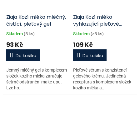
Ziaja Kozí mléko mléčný,
Ziaja Kozí mléko
čistící, pleťový gel
vyhlazující pleťové
sérum 50ml
Skladem
(5 ks)
Skladem
(>5 ks)
93 Kč
109 Kč
Do košíku
Do košíku
Jemný mléčný gel s komplexem
Pleťové sérum s konzistencí
složek kozího mléka zaručuje
gelového krému. Jedinečná
šetrné odstranění make-upu.
receptura s komplexem složek
Lze ho...
kozího mléka a...