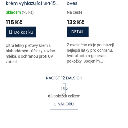
krém vyhlazující SPF15
oves
50ml
Skladem
(>5 ks)
Na cestě
115 Kč
132 Kč
DETAIL
Do košíku
Z ovesného oleje pocházejí
Ultra lehký pleťový krém s
nejlepší látky pro ochranu,
blahodárnými účinky kozího
hydrataci a regeneraci
mléka, s ochranou proti UV
pokožky. Spojením...
záření.
NAČÍST 12 DALŠÍCH
S
1
6
t
O
r
63
položek celkem
v
á
l
NAHORU
n
á
k
o
d
v
a
á
c