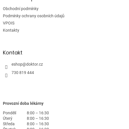
t
Obchodní podmínky
í
Podmínky ochrany osobních údajů
VPOIS
Kontakty
Kontakt
eshop
@
doktor.cz
730 819 444
Provozní doba lékárny
Pondělí
8:00 – 16:30
Úterý
8:00 – 16:30
Středa
8:00 – 16:30