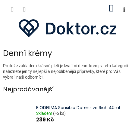
Přejít
NÁKUP
na
obsah
KOŠÍK
Denní krémy
Protože základem krásné pleti je kvalitní denní krém, v této kategorii
naleznete jen ty nejlepší a nejoblíbenější přípravky, které pro Vás
vybrali naši odborníci.
Nejprodávanější
BIODERMA Sensibio Defensive Rich 40ml
Skladem
(>5 ks)
239 Kč