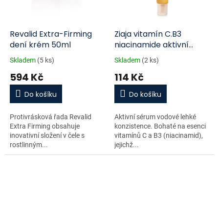
Revalid Extra-Firming
Ziaja vitamín C.B3
dení krém 50ml
niacinamide aktivní
pleťové sérum 30ml
Skladem
(5 ks)
Skladem
(2 ks)
594 Kč
114 Kč
Do košíku
Do košíku
Protivrásková řada Revalid
Aktivní sérum vodové lehké
Extra Firming obsahuje
konzistence. Bohaté na esenci
inovativní složení v čele s
vitamínů C a B3 (niacinamid),
rostlinným...
jejichž...