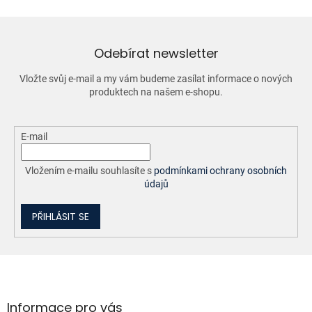
n
í
í
p
r
v
Odebírat newsletter
k
y
Vložte svůj e-mail a my vám budeme zasílat informace o nových
v
produktech na našem e-shopu.
ý
p
i
E-mail
s
u
Vložením e-mailu souhlasíte s
podmínkami ochrany osobních
údajů
PŘIHLÁSIT SE
Z
á
p
a
Informace pro vás