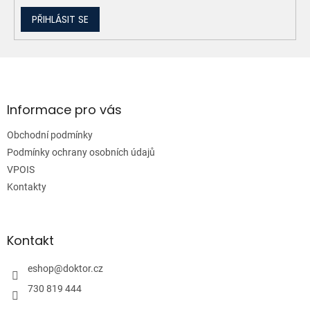
PŘIHLÁSIT SE
Z
á
p
a
Informace pro vás
t
Obchodní podmínky
í
Podmínky ochrany osobních údajů
VPOIS
Kontakty
Kontakt
eshop
@
doktor.cz
730 819 444