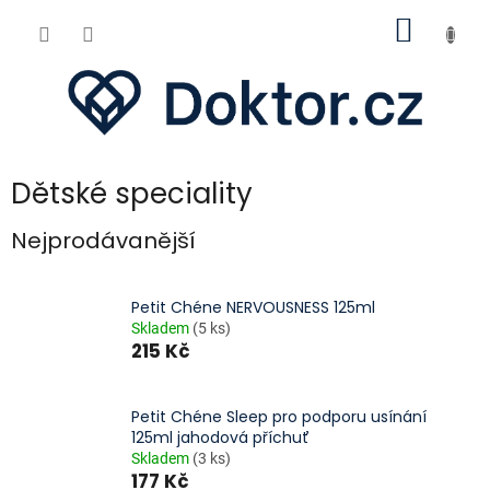
Přejít
NÁKUP
na
obsah
KOŠÍK
Dětské speciality
Nejprodávanější
Petit Chéne NERVOUSNESS 125ml
Skladem
(5 ks)
215 Kč
Petit Chéne Sleep pro podporu usínání
125ml jahodová příchuť
Skladem
(3 ks)
177 Kč