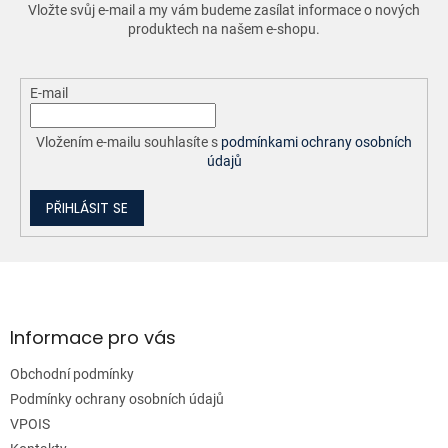
r
Vložte svůj e-mail a my vám budeme zasílat informace o nových
v
produktech na našem e-shopu.
k
y
v
ý
E-mail
p
i
Vložením e-mailu souhlasíte s
podmínkami ochrany osobních
s
údajů
u
PŘIHLÁSIT SE
Z
á
p
a
Informace pro vás
t
Obchodní podmínky
í
Podmínky ochrany osobních údajů
VPOIS