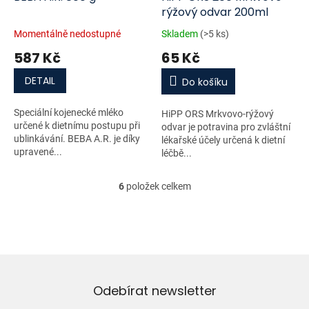
rýžový odvar 200ml
Momentálně nedostupné
Skladem
(>5 ks)
587 Kč
65 Kč
DETAIL
Do košíku
Speciální kojenecké mléko
HiPP ORS Mrkvovo-rýžový
určené k dietnímu postupu při
odvar je potravina pro zvláštní
ublinkávání. BEBA A.R. je díky
lékařské účely určená k dietní
upravené...
léčbě...
6
položek celkem
O
v
l
á
d
a
c
í
Odebírat newsletter
p