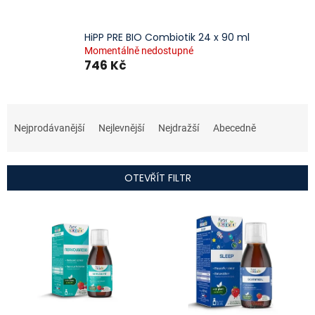
HiPP PRE BIO Combiotik 24 x 90 ml
Momentálně nedostupné
746 Kč
Ř
a
Nejprodávanější
Nejlevnější
Nejdražší
Abecedně
z
e
n
OTEVŘÍT FILTR
í
p
V
r
ý
o
p
d
i
u
s
k
p
t
r
ů