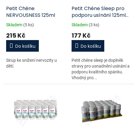
o
d
Petit Chéne
Petit Chéne Sleep pro
u
NERVOUSNESS 125ml
podporu usínání 125ml
k
jahodová příchuť
Skladem
(5 ks)
Skladem
(3 ks)
t
215 Kč
177 Kč
ů
Do košíku
Do košíku
Sirup ke snížení nervozity u
Petit chéne sleep je doplněk
dětí.
stravy pro usnadnění usínání a
podporu kvalitního spánku.
Vhodný pro...