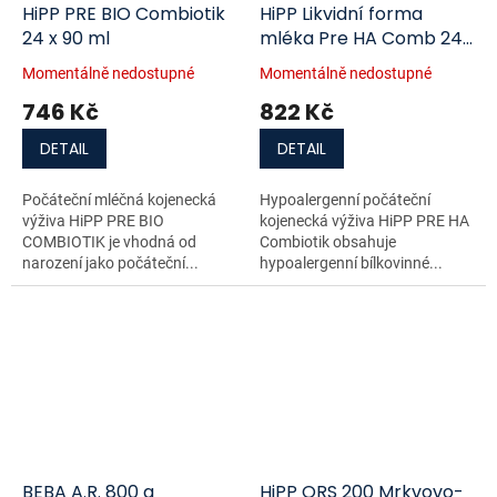
HiPP PRE BIO Combiotik
HiPP Likvidní forma
24 x 90 ml
mléka Pre HA Comb 24
x 90 ml
Momentálně nedostupné
Momentálně nedostupné
746 Kč
822 Kč
DETAIL
DETAIL
Počáteční mléčná kojenecká
Hypoalergenní počáteční
výživa HiPP PRE BIO
kojenecká výživa HiPP PRE HA
COMBIOTIK je vhodná od
Combiotik obsahuje
narození jako počáteční...
hypoalergenní bílkovinné...
BEBA A.R. 800 g
HiPP ORS 200 Mrkvovo-