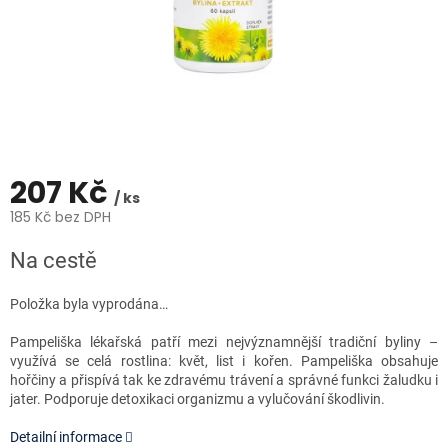
207 Kč
/ ks
185 Kč bez DPH
Měrná
Na cestě
cena:
Položka byla vyprodána…
Pampeliška lékařská patří mezi nejvýznamnější tradiční byliny –
využívá se celá rostlina: květ, list i kořen. Pampeliška obsahuje
hořčiny a přispívá tak ke zdravému trávení a správné funkci žaludku i
jater. Podporuje detoxikaci organizmu a vylučování škodlivin.
Detailní informace