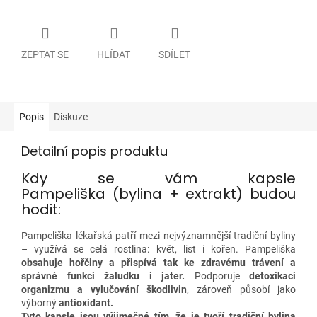
ZEPTAT SE
HLÍDAT
SDÍLET
Popis
Diskuze
Detailní popis produktu
Kdy se vám kapsle
Pampeliška (bylina + extrakt) budou
hodit:
Pampeliška lékařská patří mezi nejvýznamnější tradiční byliny
– využívá se celá rostlina: květ, list i kořen. Pampeliška
obsahuje hořčiny a přispívá tak ke zdravému trávení a
správné funkci žaludku i jater.
Podporuje
detoxikaci
organizmu a vylučování škodlivin
, zároveň působí jako
výborný
antioxidant.
Tyto kapsle jsou výjimečné tím, že je tvoří tradiční bylina