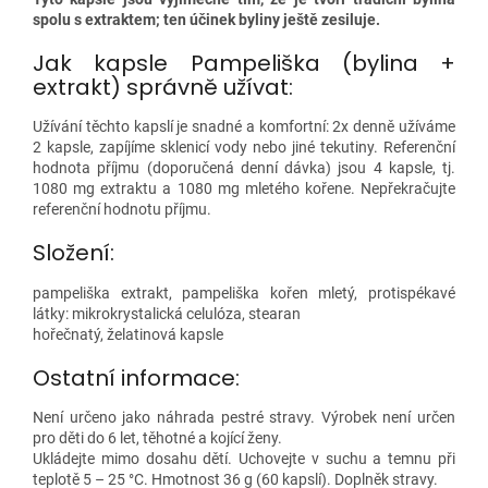
spolu s extraktem; ten účinek byliny ještě zesiluje.
Jak kapsle Pampeliška (bylina +
extrakt) správně užívat:
Užívání těchto kapslí je snadné a komfortní: 2x denně užíváme
2 kapsle, zapíjíme sklenicí vody nebo jiné tekutiny. Referenční
hodnota příjmu (doporučená denní dávka) jsou 4 kapsle, tj.
1080 mg extraktu a 1080 mg mletého kořene. Nepřekračujte
referenční hodnotu příjmu.
Složení:
pampeliška extrakt, pampeliška kořen mletý, protispékavé
látky: mikrokrystalická celulóza, stearan
hořečnatý, želatinová kapsle
Ostatní informace:
Není určeno jako náhrada pestré stravy. Výrobek není určen
pro děti do 6 let, těhotné a kojící ženy.
Ukládejte mimo dosahu dětí. Uchovejte v suchu a temnu při
teplotě 5 – 25 °C. Hmotnost 36 g (60 kapslí). Doplněk stravy.