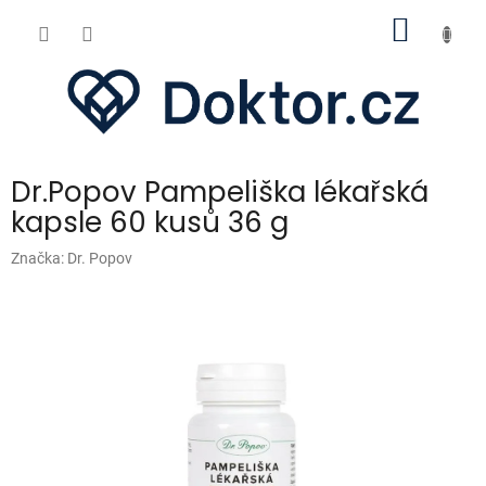
Přejít
NÁKUP
na
obsah
KOŠÍK
Dr.Popov Pampeliška lékařská
kapsle 60 kusů 36 g
Značka:
Dr. Popov