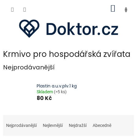
Přejít
NÁKUP
na
obsah
KOŠÍK
Krmivo pro hospodářská zvířata
Nejprodávanější
Plastin a.u.v.plv.1 kg
Skladem
(>5 ks)
80 Kč
Ř
a
Nejprodávanější
Nejlevnější
Nejdražší
Abecedně
z