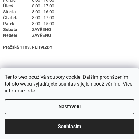
Úterý
8:00 - 17:00
Středa
8:00 - 16:00
Čtvrtek
8:00 - 17:00
Pátek
8:00 - 15:00
Sobota
ZAVŘENO
Neděle
ZAVŘENO
Pražská 1109, NEHVIZDY
Tento web používá soubory cookie. Dalším procházením
tohoto webu vyjadřujete souhlas s jejich používáním.. Více
informací
zde
.
Nastavení
Vytvořil Shoptet
Souhlasím
Copyright 2026
Lékárna Doktor.cz
. Všechna práva vyhrazena.