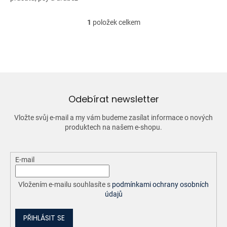
1
položek celkem
O
v
l
á
d
a
c
í
Odebírat newsletter
p
r
Vložte svůj e-mail a my vám budeme zasílat informace o nových
v
produktech na našem e-shopu.
k
y
v
ý
E-mail
p
i
Vložením e-mailu souhlasíte s
podmínkami ochrany osobních
s
údajů
u
PŘIHLÁSIT SE