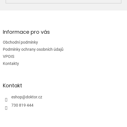
Z
á
p
a
Informace pro vás
t
Obchodní podmínky
í
Podmínky ochrany osobních údajů
VPOIS
Kontakty
Kontakt
eshop
@
doktor.cz
730 819 444