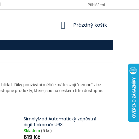
VPOIS
KONTAKTY
Přihlášení
NÁKUPNÍ
Prázdný košík
KOŠÍK
lídat. Díky používání měřiče máte svoji "nemoc" více
 dostupné produkty, které jsou na českém trhu dostupné.
SimplyMed Automatický zápěstní
digit.tlakoměr U63I
Skladem
(5 ks)
619 Kč