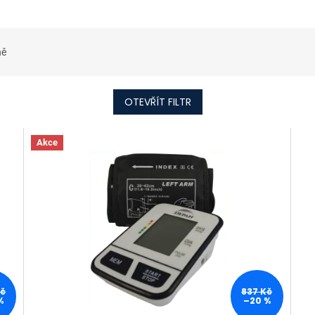
ně
OTEVŘÍT FILTR
Akce
Kč
837 Kč
%
–20 %