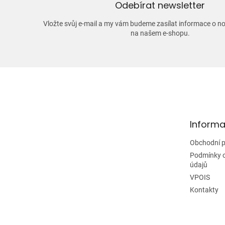
Odebírat newsletter
Vložte svůj e-mail a my vám budeme zasílat informace o 
na našem e-shopu.
Z
á
p
a
t
Informa
í
Obchodní 
Podmínky 
údajů
VPOIS
Kontakty