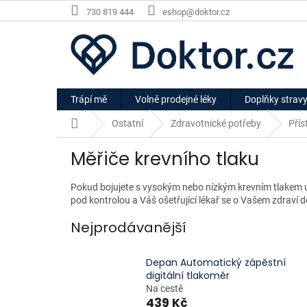
Přejít
730 819 444
eshop@doktor.cz
na
obsah
Trápí mě
Volně prodejné léky
Doplňky strav
Domů
Ostatní
Zdravotnické potřeby
Přís
Měřiče krevního tlaku
Pokud bojujete s vysokým nebo nízkým krevním tlakem uv
pod kontrolou a Váš ošetřující lékař se o Vašem zdraví d
Nejprodávanější
Depan Automatický zápěstní
digitální tlakoměr
Na cestě
439 Kč