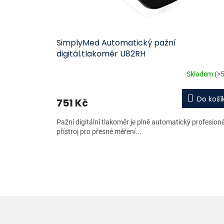
SimplyMed Automatický pažní
digitál.tlakoměr U82RH
Skladem
(>5
Do koší
751 Kč
Pažní digitální tlakoměr je plně automatický profesioná
přístroj pro přesné měření...