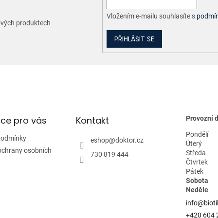
p
r
Vložením e-mailu souhlasíte s
podmín
nových produktech
v
k
PŘIHLÁSIT SE
y
v
ý
p
i
s
u
ce pro vás
Kontakt
Provozní 
Pondělí
podmínky
eshop
@
doktor.cz
Úterý
ochrany osobních
Středa
730 819 444
Čtvrtek
Pátek
Sobota
Neděle
info@bioti
+420 604 