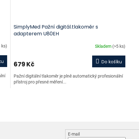
SimplyMed Pažní digitál.tlakoměr s
adapterem U80EH
 ks)
Skladem
(>5 ks)
ku
Do košíku
679 Kč
lní
Pažní digitální tlakoměr je plně automatický profesionální
přístroj pro přesné měření...
O
v
l
á
d
a
c
E-mail
í