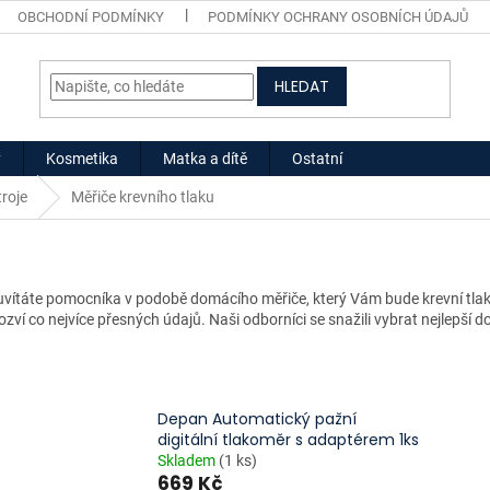
OBCHODNÍ PODMÍNKY
PODMÍNKY OCHRANY OSOBNÍCH ÚDAJŮ
HLEDAT
y
Kosmetika
Matka a dítě
Ostatní
troje
Měřiče krevního tlaku
ítáte pomocníka v podobě domácího měřiče, který Vám bude krevní tlak h
ozví co nejvíce přesných údajů. Naši odborníci se snažili vybrat nejlepší
Depan Automatický pažní
digitální tlakoměr s adaptérem 1ks
Skladem
(1 ks)
669 Kč