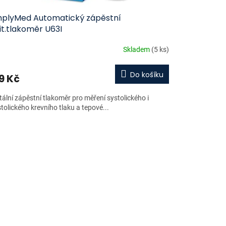
mplyMed Automatický zápěstní
it.tlakoměr U63I
Skladem
(5 ks)
Do košíku
9 Kč
tální zápěstní tlakoměr pro měření systolického i
tolického krevního tlaku a tepové...