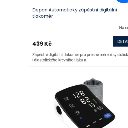
ů
Depan Automatický zápěstní digitální
tlakoměr
Na c
DETAI
439 Kč
Zápěstní digitální tlakoměr pro přesné měření systolic
i diastolického krevního tlaku a...