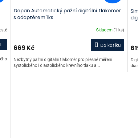
Depan Automatický pažní digitální tlakoměr
Si
s adaptérem 1ks
dig
estě
Skladem
(1 ks)
L
Do košíku
669 Kč
61
kého
Nezbytný pažní digitální tlakoměr pro přesné měření
Digi
systolického i diastolického krevního tlaku a...
dias