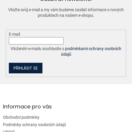
k
y
Vložte svůj e-mail a my vám budeme zasílat informace o nových
v
produktech na našem e-shopu.
ý
p
i
E-mail
s
u
Vložením e-mailu souhlasíte s
podmínkami ochrany osobních
údajů
PŘIHLÁSIT SE
Z
á
p
a
Informace pro vás
t
Obchodní podmínky
í
Podmínky ochrany osobních údajů
VPOIS