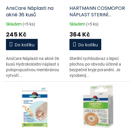
o
d
AnsCare Náplasti na
HARTMANN COSMOPOR
u
akné 36 kusů
NÁPLAST STERINÍ
k
10X8CM 25KS
Skladem
(>5 ks)
Skladem
(>5 ks)
t
245 Kč
364 Kč
ů
Do košíku
Do košíku
AnsCare Náplasti na akné 36
Sterilní rychloobvaz s lepicí
kusů Hydrokoloidní náplast s
plochou po obvodu účinně a
polopropustnou membránou
bezpečně kryje poranění. Je
vytvoří...
vyrobený...