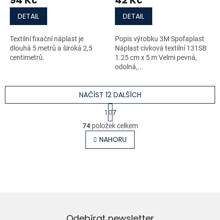
94 Kč
42 Kč
DETAIL
DETAIL
Textilní fixační náplast je
Popis výrobku 3M Spofaplast
dlouhá 5 metrů a široká 2,5
Náplast cívková textilní 131SB
centimetrů.
1.25 cm x 5 m Velmi pevná,
odolná,...
NAČÍST 12 DALŠÍCH
S
1
7
t
O
r
74
položek celkem
v
á
l
NAHORU
n
á
k
o
d
v
a
á
c
n
í
í
p
r
v
Odebírat newsletter