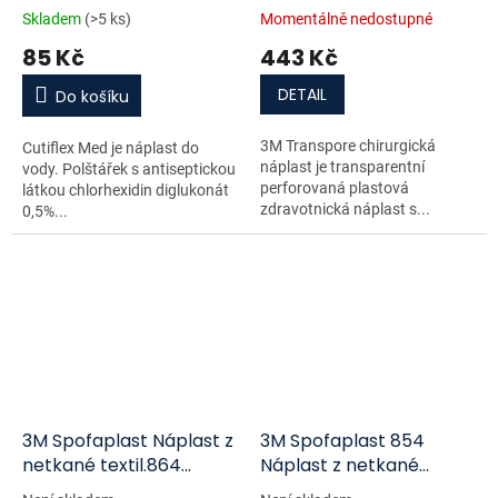
2.5cmx9.1m 12ks
Skladem
(>5 ks)
Momentálně nedostupné
85 Kč
443 Kč
DETAIL
Do košíku
3M Transpore chirurgická
Cutiflex Med je náplast do
náplast je transparentní
vody. Polštářek s antiseptickou
perforovaná plastová
látkou chlorhexidin diglukonát
zdravotnická náplast s...
0,5%...
3M Spofaplast Náplast z
3M Spofaplast 854
netkané textil.864
Náplast z netkané
1mx8cm
textílie 1 m x 6 cm