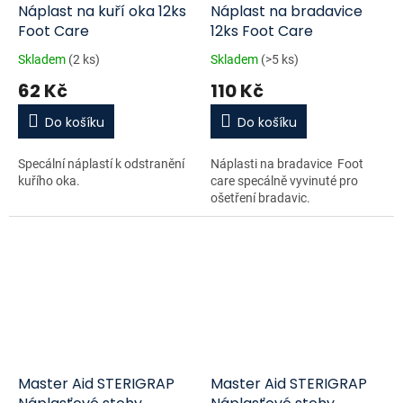
Náplast na kuří oka 12ks
Náplast na bradavice
Foot Care
12ks Foot Care
Skladem
(2 ks)
Skladem
(>5 ks)
62 Kč
110 Kč
Do košíku
Do košíku
Specální náplastí k odstranění
Náplasti na bradavice Foot
kuřího oka.
care specálně vyvinuté pro
ošetření bradavic.
Master Aid STERIGRAP
Master Aid STERIGRAP