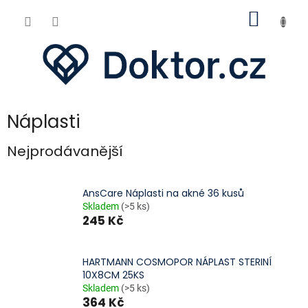
Přejít
NÁKUP
na
obsah
KOŠÍK
Náplasti
Nejprodávanější
AnsCare Náplasti na akné 36 kusů
Skladem
(>5 ks)
245 Kč
HARTMANN COSMOPOR NÁPLAST STERINÍ
10X8CM 25KS
Skladem
(>5 ks)
364 Kč