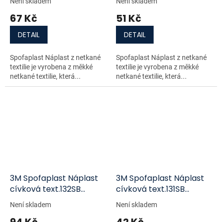
Není skladem
Není skladem
67 Kč
51 Kč
DETAIL
DETAIL
Spofaplast Náplast z netkané
Spofaplast Náplast z netkané
textilie je vyrobena z měkké
textilie je vyrobena z měkké
netkané textilie, která...
netkané textilie, která...
3M Spofaplast Náplast
3M Spofaplast Náplast
cívková text.132SB
cívková text.131SB
2.5cmx5m
1.25cmx5m
Není skladem
Není skladem