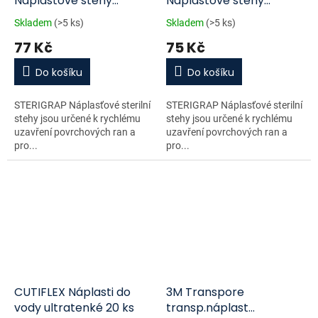
Náplasťové stehy
Náplasťové stehy
sterilní 100mm x 6mm
sterilní 75mm x 3mm
Skladem
(>5 ks)
Skladem
(>5 ks)
10ks
10ks
77 Kč
75 Kč
Do košíku
Do košíku
STERIGRAP Náplasťové sterilní
STERIGRAP Náplasťové sterilní
stehy jsou určené k rychlému
stehy jsou určené k rychlému
uzavření povrchových ran a
uzavření povrchových ran a
pro...
pro...
CUTIFLEX Náplasti do
3M Transpore
vody ultratenké 20 ks
transp.náplast