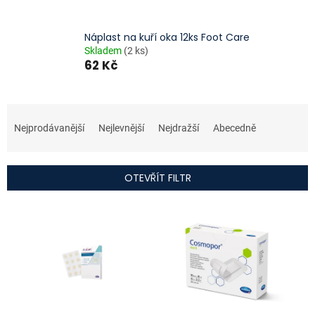
Náplast na kuří oka 12ks Foot Care
Skladem
(2 ks)
62 Kč
Ř
a
Nejprodávanější
Nejlevnější
Nejdražší
Abecedně
z
e
n
OTEVŘÍT FILTR
í
p
V
r
ý
o
p
d
i
u
s
k
p
t
r
ů