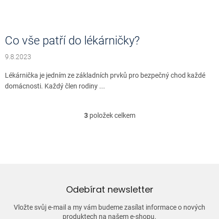
Co vše patří do lékárničky?
9.8.2023
Lékárnička je jedním ze základních prvků pro bezpečný chod každé
domácnosti. Každý člen rodiny ...
3
položek celkem
O
v
l
á
d
a
c
í
Odebírat newsletter
p
r
Vložte svůj e-mail a my vám budeme zasílat informace o nových
v
produktech na našem e-shopu.