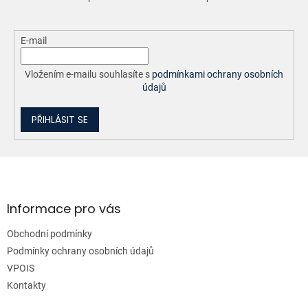
k
y
v
ý
E-mail
p
i
Vložením e-mailu souhlasíte s
podmínkami ochrany osobních
s
údajů
u
PŘIHLÁSIT SE
Z
á
p
a
Informace pro vás
t
Obchodní podmínky
í
Podmínky ochrany osobních údajů
VPOIS
Kontakty