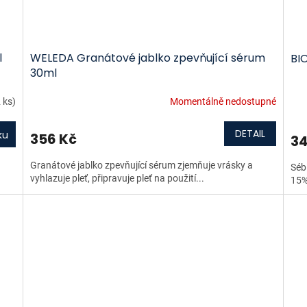
l
WELEDA Granátové jablko zpevňující sérum
BI
30ml
 ks)
Momentálně nedostupné
DETAIL
ku
356 Kč
34
Granátové jablko zpevňující sérum zjemňuje vrásky a
Séb
vyhlazuje pleť, připravuje pleť na použití...
15% 