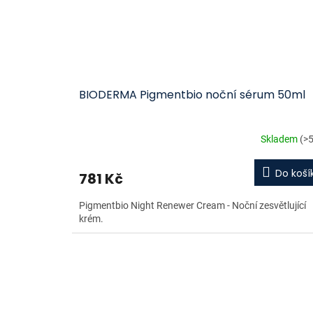
BIODERMA Pigmentbio noční sérum 50ml
Skladem
(>5
Do koší
781 Kč
Pigmentbio Night Renewer Cream - Noční zesvětlující
krém.