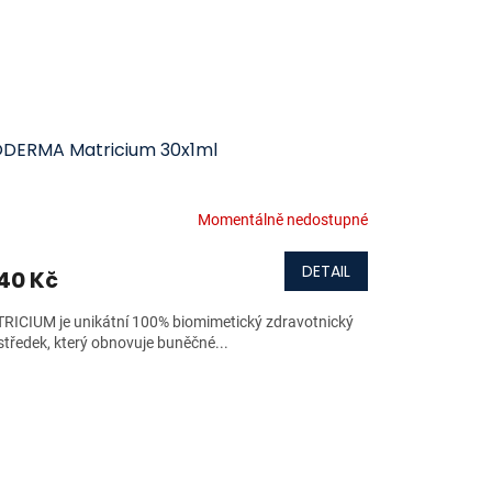
ODERMA Matricium 30x1ml
Momentálně nedostupné
DETAIL
140 Kč
RICIUM je unikátní 100% biomimetický zdravotnický
středek, který obnovuje buněčné...