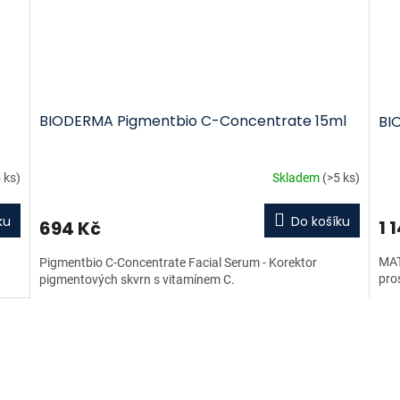
BIODERMA Pigmentbio C-Concentrate 15ml
BI
 ks)
Skladem
(>5 ks)
ku
Do košíku
1 
694 Kč
MAT
Pigmentbio C-Concentrate Facial Serum - Korektor
pro
pigmentových skvrn s vitamínem C.