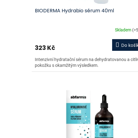
ů
BIODERMA Hydrabio sérum 40ml
Skladem
(>5
Do koší
323 Kč
Intenzivní hydratační sérum na dehydratovanou a citl
pokožku s okamžitým výsledkem.