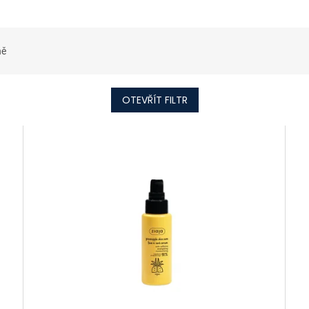
ně
OTEVŘÍT FILTR