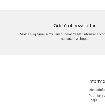
Odebírat newsletter
Vložte svůj e-mail a my vám budeme zasílat informace o 
na našem e-shopu.
Z
á
p
a
t
Informa
í
Obchodní 
Podmínky 
údajů