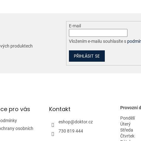
á
d
a
c
E-mail
í
p
r
Vložením e-mailu souhlasíte s
podmín
nových produktech
v
k
PŘIHLÁSIT SE
y
v
ý
p
i
s
u
ce pro vás
Kontakt
Provozní 
Pondělí
podmínky
eshop
@
doktor.cz
Úterý
ochrany osobních
Středa
730 819 444
Čtvrtek