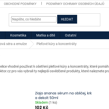
OBCHODNÍ PODMÍNKY
PODMÍNKY OCHRANY OSOBNÍCH ÚDAJŮ
HLEDAT
y
Kosmetika
Matka a dítě
Ostatní
ťová séra a emulze
Pleťové kúry a koncentráty
y
lice vhodné používat k ošetření pleťové kúry a koncentráty, které pomáha
doktor.cz pro vás vybrali ty nejlepší osvědčené produkty, které naleznete pr
Ziaja ananas sérum na obličej, krk
a dekolt 50ml
Skladem
(1 ks)
102 Kč