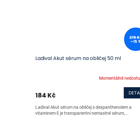
219 
–15 
Ladival Akut sérum na obličej 50 ml
Momentálně nedost
DETA
184 Kč
Ladival Akut sérum na obličej s dexpanthenolem a
vitaminem E je transparentní nemastné sérum,...