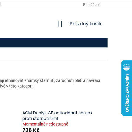
VPOIS
KONTAKTY
Přihlášení
NÁKUPNÍ
Prázdný košík
KOŠÍK
jí eliminovat známky stárnutí, zarudnutí pleti a navrací
ávě v této kategorii.
ACM Duolys CE antioxidant sérum
proti stárnutí15ml
Momentálně nedostupné
736 Kč