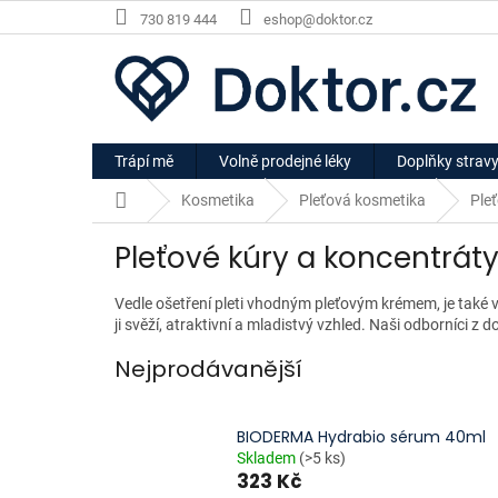
Přejít
730 819 444
eshop@doktor.cz
na
obsah
Trápí mě
Volně prodejné léky
Doplňky strav
Domů
Kosmetika
Pleťová kosmetika
Ple
Pleťové kúry a koncentrát
Vedle ošetření pleti vhodným pleťovým krémem, je také ve
ji svěží, atraktivní a mladistvý vzhled. Naši odborníci z 
Nejprodávanější
BIODERMA Hydrabio sérum 40ml
Skladem
(>5 ks)
323 Kč