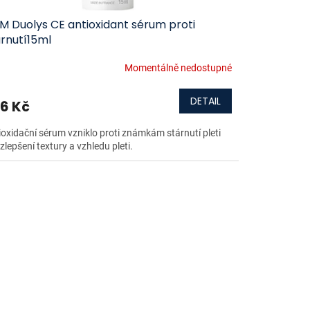
M Duolys CE antioxidant sérum proti
árnutí15ml
Momentálně nedostupné
DETAIL
6 Kč
ioxidační sérum vzniklo proti známkám stárnutí pleti
zlepšení textury a vzhledu pleti.