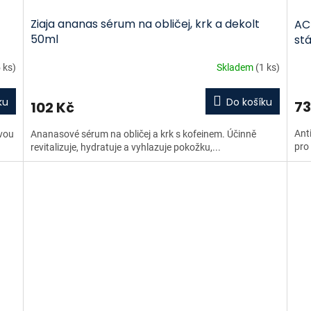
Ziaja ananas sérum na obličej, krk a dekolt
AC
50ml
st
 ks)
Skladem
(1 ks)
ku
Do košíku
73
102 Kč
Ant
ivou
Ananasové sérum na obličej a krk s kofeinem. Účinně
pro 
revitalizuje, hydratuje a vyhlazuje pokožku,...