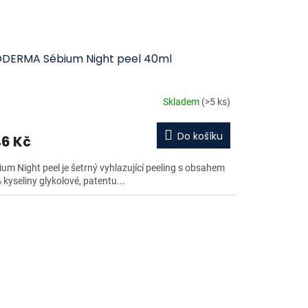
ODERMA Sébium Night peel 40ml
Skladem
(>5 ks)
Do košíku
6 Kč
ium Night peel je šetrný vyhlazující peeling s obsahem
kyseliny glykolové, patentu...