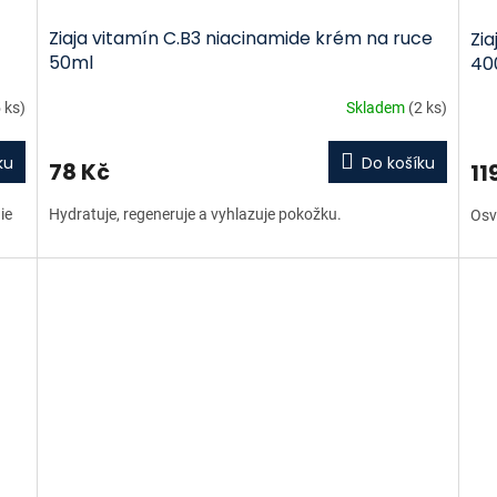
Ziaja vitamín C.B3 niacinamide krém na ruce
Zia
50ml
40
 ks)
Skladem
(2 ks)
ku
Do košíku
78 Kč
11
ie
Hydratuje, regeneruje a vyhlazuje pokožku.
Osv