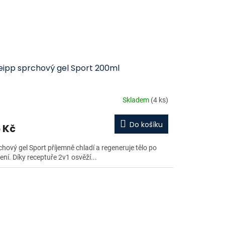
eipp sprchový gel Sport 200ml
Skladem
(4 ks)
Do košíku
 Kč
chový gel Sport příjemně chladí a regeneruje tělo po
ení. Díky receptuře 2v1 osvěží...