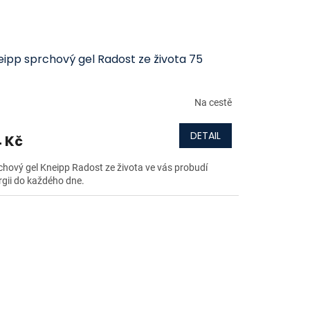
eipp sprchový gel Radost ze života 75
Na cestě
DETAIL
 Kč
chový gel Kneipp Radost ze života ve vás probudí
rgii do každého dne.