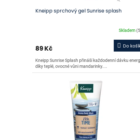
ů
Kneipp sprchový gel Sunrise splash
Skladem
(5
Do koší
89 Kč
Kneipp Sunrise Splash přináší každodenní dávku energ
díky teplé, ovocné vůni mandarinky....