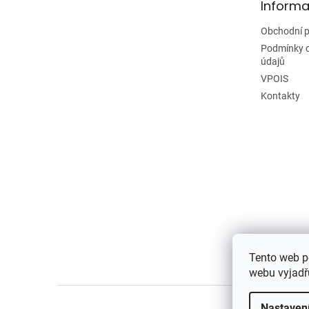
Informa
í
Obchodní 
Podmínky 
údajů
VPOIS
Kontakty
Tento web p
webu vyjadřu
Nastaven