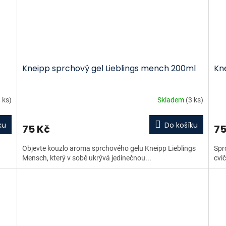
Kneipp sprchový gel Lieblings mench 200ml
Kn
 ks)
Skladem
(3 ks)
ku
Do košíku
75 Kč
75
Objevte kouzlo aroma sprchového gelu Kneipp Lieblings
Spr
.
Mensch, který v sobě ukrývá jedinečnou...
cvič