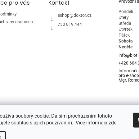
ce pro vás
Kontakt
Provozní 
Pondělí
podmínky
eshop
@
doktor.cz
Úterý
ochrany osobních
Středa
730 819 444
Čtvrtek
Pátek
Sobota
Neděle
info@bioti
+420 604 
Informační
pro e-shop 
Mgr. Rom
oužívá soubory cookie. Dalším procházením tohoto
jete souhlas s jejich používáním.. Více informací
zde
.
í