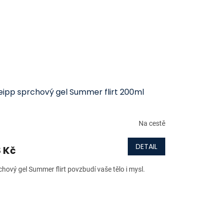
eipp sprchový gel Summer flirt 200ml
Na cestě
DETAIL
 Kč
chový gel Summer flirt povzbudí vaše tělo i mysl.