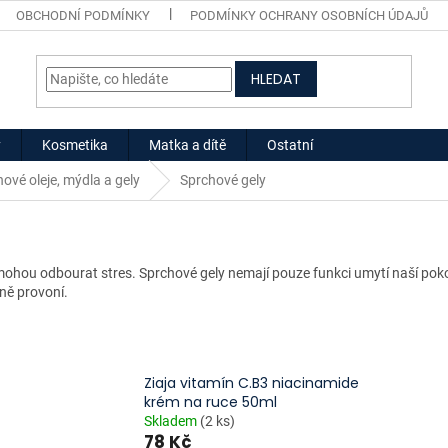
OBCHODNÍ PODMÍNKY
PODMÍNKY OCHRANY OSOBNÍCH ÚDAJŮ
HLEDAT
y
Kosmetika
Matka a dítě
Ostatní
ové oleje, mýdla a gely
Sprchové gely
hou odbourat stres. Sprchové gely nemají pouze funkci umytí naší pokožk
sně provoní.
Ziaja vitamín C.B3 niacinamide
krém na ruce 50ml
Skladem
(2 ks)
78 Kč