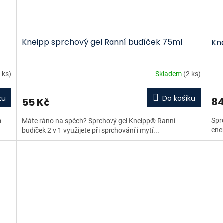
Kneipp sprchový gel Ranní budíček 75ml
Kn
 ks)
Skladem
(2 ks)
ku
Do košíku
84
55 Kč
Spr
m
Máte ráno na spěch? Sprchový gel Kneipp® Ranní
ene
budíček 2 v 1 využijete při sprchování i mytí...