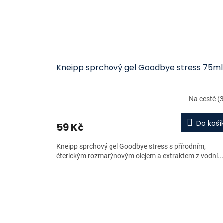
Kneipp sprchový gel Goodbye stress 75ml
Na cestě
(3
Do koší
59 Kč
Kneipp sprchový gel Goodbye stress s přírodním,
éterickým rozmarýnovým olejem a extraktem z vodní..