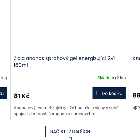
Ziaja ananas sprchový gel energizující 2v1
Kn
160ml
 ks)
Skladem
(2 ks)
ku
Do košíku
88
81 Kč
Spr
Ananasový energetizující gel 2v1 na tělo a vlasy v sobě
spojuje vlastnosti šamponu a sprchového...
NAČÍST 12 DALŠÍCH
S