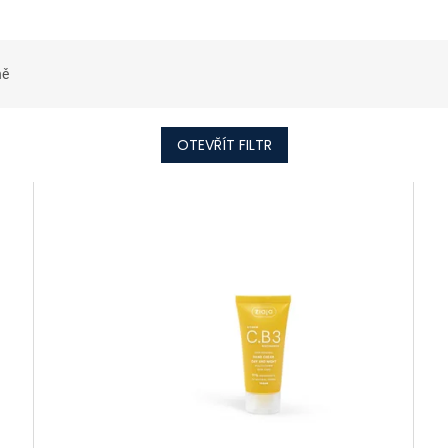
ně
OTEVŘÍT FILTR