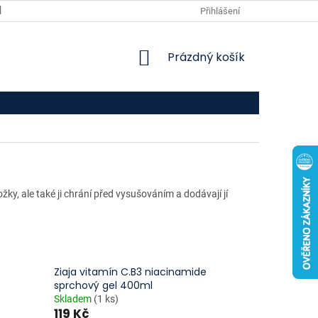
VPOIS
KONTAKTY
Přihlášení
NÁKUPNÍ
Prázdný košík
KOŠÍK
y, ale také ji chrání před vysušováním a dodávají jí
Ziaja vitamín C.B3 niacinamide
sprchový gel 400ml
Skladem
(1 ks)
119 Kč