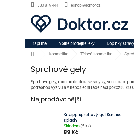
Přejít
730 819 444
eshop@doktor.cz
na
obsah
Trápí mě
Volně prodejné léky
Doplňky strav
Domů
Kosmetika
Tělová kosmetika
Sprch
Sprchové gely
Sprchové gely, ráno probudí naše smysly, večer nám pomo
potřebnou výživu a v neposlední řadě naši pokožku krá
Nejprodávanější
Kneipp sprchový gel Sunrise
splash
Skladem
(5 ks)
89 Kč