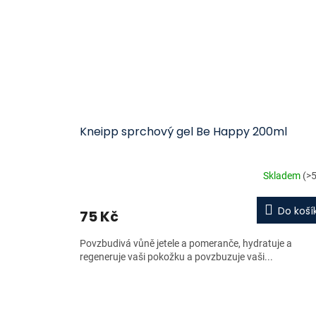
Kneipp sprchový gel Be Happy 200ml
Skladem
(>5
Do koší
75 Kč
Povzbudivá vůně jetele a pomeranče, hydratuje a
regeneruje vaši pokožku a povzbuzuje vaši...