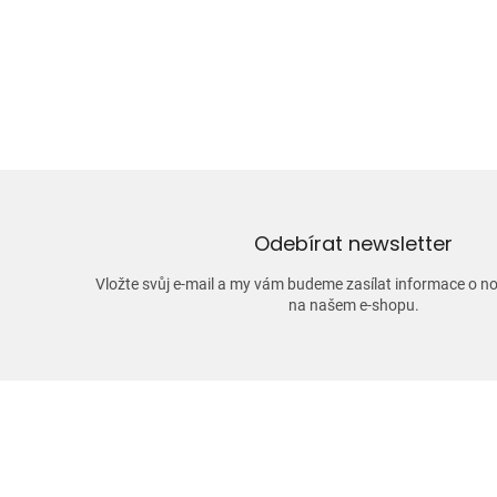
Odebírat newsletter
Vložte svůj e-mail a my vám budeme zasílat informace o 
na našem e-shopu.
Z
á
p
a
t