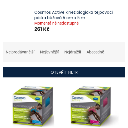
Cosmos Active kineziologická tejpovací
páska béžová 5 cm x 5 m
Momentálně nedostupné
261 Kč
Ř
a
Nejprodávanější
Nejlevnější
Nejdražší
Abecedně
z
e
n
OTEVŘÍT FILTR
í
p
V
r
ý
o
p
d
i
u
s
k
p
t
r
ů