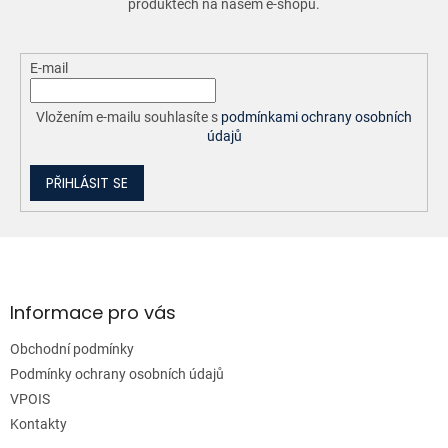
produktech na našem e-shopu.
k
y
v
ý
E-mail
p
i
Vložením e-mailu souhlasíte s
podmínkami ochrany osobních
s
údajů
u
PŘIHLÁSIT SE
Z
á
p
a
Informace pro vás
t
Obchodní podmínky
í
Podmínky ochrany osobních údajů
VPOIS
Kontakty