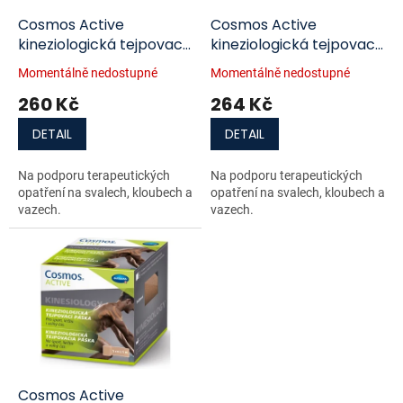
o
d
Cosmos Active
Cosmos Active
u
kineziologická tejpovací
kineziologická tejpovací
k
páska modrá 5 cm x 5
páska růžová 5 cm x 5
Momentálně nedostupné
Momentálně nedostupné
t
m
m
260 Kč
264 Kč
ů
DETAIL
DETAIL
Na podporu terapeutických
Na podporu terapeutických
opatření na svalech, kloubech a
opatření na svalech, kloubech a
vazech.
vazech.
Cosmos Active