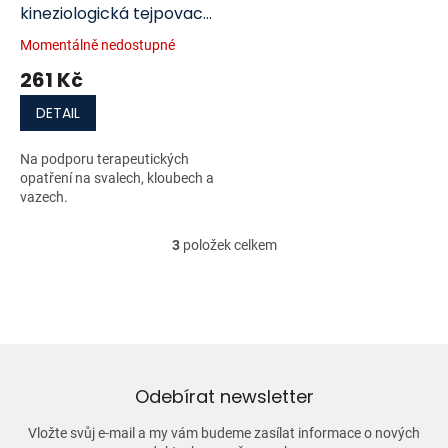
kineziologická tejpovací
páska béžová 5 cm x 5
Momentálně nedostupné
m
261 Kč
DETAIL
Na podporu terapeutických
opatření na svalech, kloubech a
vazech.
3
položek celkem
O
v
l
á
d
a
c
í
Odebírat newsletter
p
r
Vložte svůj e-mail a my vám budeme zasílat informace o nových
v