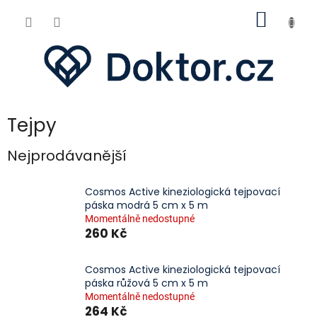
Přejít
NÁKUP
na
obsah
KOŠÍK
Tejpy
Nejprodávanější
Cosmos Active kineziologická tejpovací
páska modrá 5 cm x 5 m
Momentálně nedostupné
260 Kč
Cosmos Active kineziologická tejpovací
páska růžová 5 cm x 5 m
Momentálně nedostupné
264 Kč