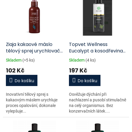
o
p
d
i
u
s
k
p
t
r
ů
o
d
Ziaja kakaové máslo
Topvet Wellness
u
tělový sprej urychlovač
Eucalypt a kosodřevina
k
opálení 100ml
koupelový a msážní olej
Skladem
(>5 ks)
Skladem
(4 ks)
t
200 ml
102 Kč
197 Kč
ů
Do košíku
Do košíku
Inovativní tělový sprej s
Osvěžuje dýchání při
kakaovým máslem urychluje
nachlazení a pusobí stimulačně
proces opalování, dokonale
na celý organismus. Bez
vylepšuje...
konzervačních látek....