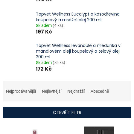
Topvet Wellness Eucalypt a kosodřevina
koupelový a msážní olej 200 ml
Skladem
(4 ks)
197 Kč
Topvet Wellness levandule a meduňka v
mandlovém oleji koupelový a tělový olej
200 ml
Skladem
(>5 ks)
172 Kč
Ř
a
Nejprodávanější
Nejlevnější
Nejdražší
Abecedně
z
e
n
OTEVŘÍT FILTR
í
p
V
r
ý