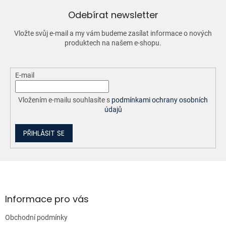
c
í
Odebírat newsletter
p
r
Vložte svůj e-mail a my vám budeme zasílat informace o nových
v
produktech na našem e-shopu.
k
y
v
ý
E-mail
p
i
Vložením e-mailu souhlasíte s
podmínkami ochrany osobních
s
údajů
u
PŘIHLÁSIT SE
Z
á
p
a
Informace pro vás
t
Obchodní podmínky
í