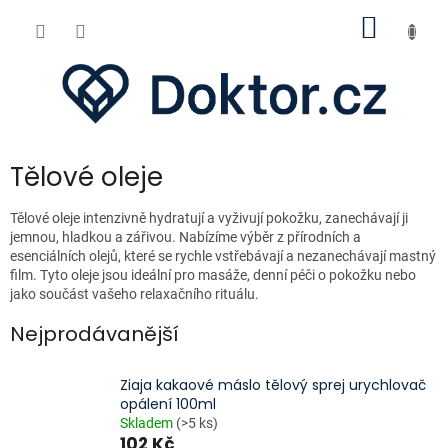
Přejít
NÁKUP
na
obsah
KOŠÍK
Tělové oleje
Tělové oleje intenzivně hydratují a vyživují pokožku, zanechávají ji
jemnou, hladkou a zářivou. Nabízíme výběr z přírodních a
esenciálních olejů, které se rychle vstřebávají a nezanechávají mastný
film. Tyto oleje jsou ideální pro masáže, denní péči o pokožku nebo
jako součást vašeho relaxačního rituálu.
Nejprodávanější
Ziaja kakaové máslo tělový sprej urychlovač
opálení 100ml
Skladem
(>5 ks)
102 Kč