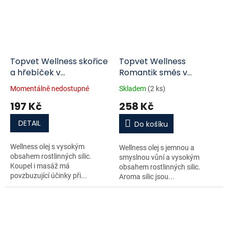
Topvet Wellness skořice
Topvet Wellness
a hřebíček v
Romantik směs v
mandlovém oleji
mandlovém oleji
Momentálně nedostupné
Skladem
(2 ks)
koupelový a tělový olej
koupelový a tělový olej
197 Kč
258 Kč
200 ml
200 ml
DETAIL
Do košíku
Wellness olej s vysokým
Wellness olej s jemnou a
obsahem rostlinných silic.
smyslnou vůní a vysokým
Koupel i masáž má
obsahem rostlinných silic.
povzbuzující účinky při...
Aroma silic jsou...