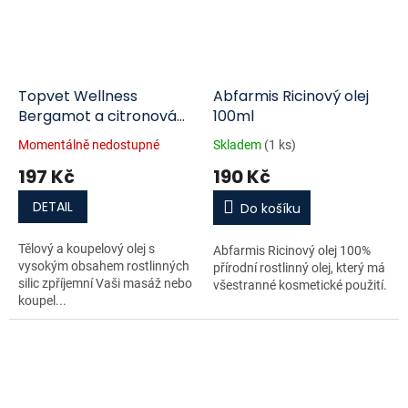
Topvet Wellness
Abfarmis Ricinový olej
Bergamot a citronová
100ml
tráva v mandlovém oleji
Momentálně nedostupné
Skladem
(1 ks)
koupelový a tělový olej
197 Kč
190 Kč
200 ml
DETAIL
Do košíku
Tělový a koupelový olej s
Abfarmis Ricinový olej 100%
vysokým obsahem rostlinných
přírodní rostlinný olej, který má
silic zpříjemní Vaši masáž nebo
všestranné kosmetické použití.
koupel...