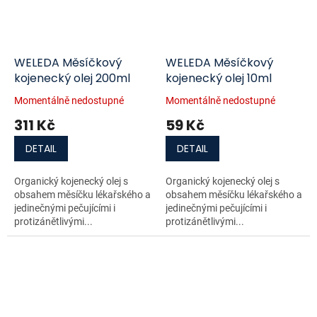
WELEDA Měsíčkový
WELEDA Měsíčkový
kojenecký olej 200ml
kojenecký olej 10ml
Momentálně nedostupné
Momentálně nedostupné
311 Kč
59 Kč
DETAIL
DETAIL
Organický kojenecký olej s
Organický kojenecký olej s
obsahem měsíčku lékařského a
obsahem měsíčku lékařského a
jedinečnými pečujícími i
jedinečnými pečujícími i
protizánětlivými...
protizánětlivými...