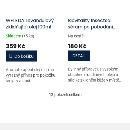
WELEDA Levandulový
Biovitality Insectsol
zklidňující olej 100ml
sérum po pobodání
hmyzem 8 ml
Skladem
(>5 ks)
Na cestě
359 Kč
180 Kč
DETAIL
Do košíku
Bylinný přípravek s vysokým
Aromaterapeutický olej má
obsahem rostlinných olejů a
výrazný přínos pro pokožku,
silic ke zklidnění kůže v místě...
smysly a duši.
12
položek celkem
O
v
l
á
d
a