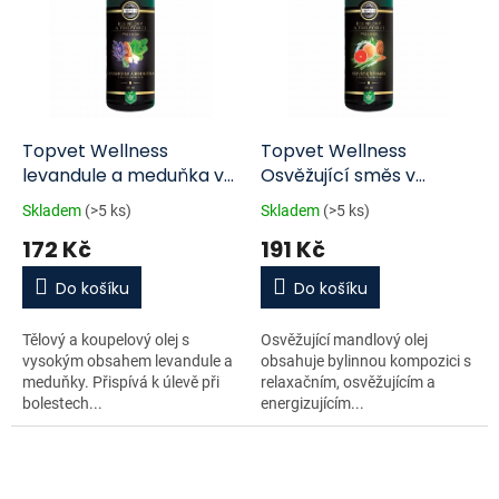
Topvet Wellness
Topvet Wellness
levandule a meduňka v
Osvěžující směs v
mandlovém oleji
mandlovém oleji
Skladem
(>5 ks)
Skladem
(>5 ks)
koupelový a tělový olej
koupelový a tělový olej
172 Kč
191 Kč
200 ml
200 ml
Do košíku
Do košíku
Tělový a koupelový olej s
Osvěžující mandlový olej
vysokým obsahem levandule a
obsahuje bylinnou kompozici s
meduňky. Přispívá k úlevě při
relaxačním, osvěžujícím a
bolestech...
energizujícím...