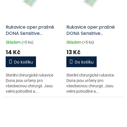
Rukavice oper.prašné
Rukavice oper.prašné
DONA Sensitive
DONA Sensitive
vel.7/pár
vel.7.5/pár
Skladem
(>5 ks)
Skladem
(>5 ks)
14 Kč
13 Kč
Do košíku
Do košíku
Sterilní chirurgické rukavice
Sterilní chirurgické rukavice
Dona jsou určeny pro
Dona jsou určeny pro
všeobecnou chirurgii. Jsou
všeobecnou chirurgii. Jsou
velmi pohodlné a...
velmi pohodlné a...