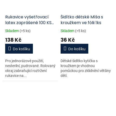
Rukavice vyšetřovací
Šidítko dětské Míša s
latex zaprášené 100 KS
kroužkem ve fólii 1ks
VEL.L
Skladem
(>5 ks)
Skladem
(>5 ks)
138 Kč
36 Kč
Do košíku
Do košíku
Pro jednorázové použití,
Dětské šidítko kytička s
nesterilní, pudrované. Rolovaný
kroužkem je vhodnou
okraj zabraňující roztržení
pomůckou pro zklidnění většiny
rukavice na...
dětí.