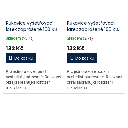
Rukavice vyšetřovací
Rukavice vyšetřovací
latex zaprášené 100 KS
latex zaprášené 100 KS
VEL.M
VEL.S
Skladem
(>5 ks)
Skladem
(2 ks)
132 Kč
132 Kč
Do košíku
Do košíku
Pro jednorázové použití,
Pro jednorázové použití,
nesterilní, pudrované. Rolovaný
nesterilní, pudrované. Rolovaný
okraj zabraňující roztržení
okraj zabraňující roztržení
rukavice na...
rukavice na...