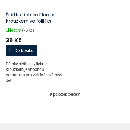
Šidítko dětské Flora s
kroužkem ve fólii 1ks
Skladem
(>5 ks)
36 Kč
Do košíku
Dětské šidítko kytička s
kroužkem je vhodnou
pomůckou pro zklidnění většiny
dětí.
9
položek celkem
O
v
l
á
d
a
c