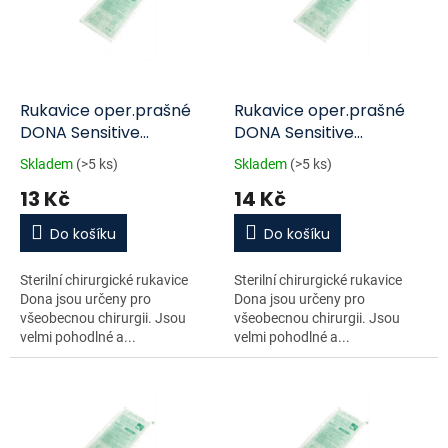
i
r
s
o
p
d
r
u
o
k
d
t
Rukavice oper.prašné
Rukavice oper.prašné
u
ů
DONA Sensitive
DONA Sensitive
k
vel.9/pár
vel.8.5/pár
Skladem
(>5 ks)
Skladem
(>5 ks)
t
13 Kč
14 Kč
ů
Do košíku
Do košíku
Sterilní chirurgické rukavice
Sterilní chirurgické rukavice
Dona jsou určeny pro
Dona jsou určeny pro
všeobecnou chirurgii. Jsou
všeobecnou chirurgii. Jsou
velmi pohodlné a...
velmi pohodlné a...