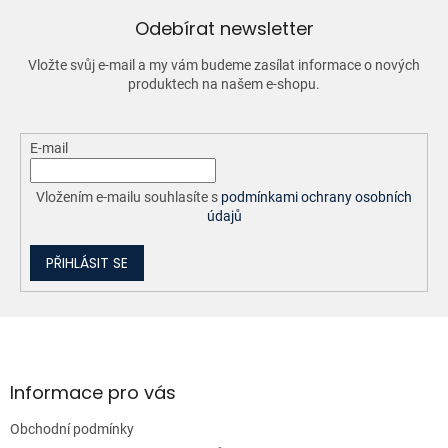
í
Odebírat newsletter
p
r
Vložte svůj e-mail a my vám budeme zasílat informace o nových
v
produktech na našem e-shopu.
k
y
v
ý
E-mail
p
i
Vložením e-mailu souhlasíte s
podmínkami ochrany osobních
s
údajů
u
PŘIHLÁSIT SE
Z
á
p
a
Informace pro vás
t
Obchodní podmínky
í