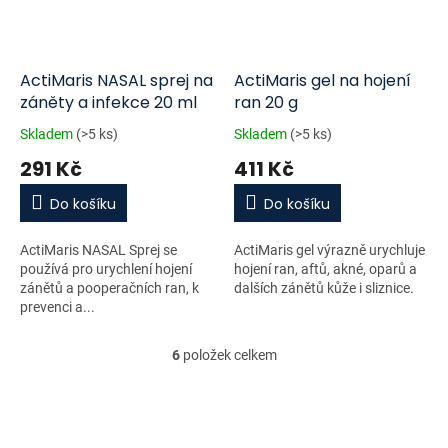
ActiMaris NASAL sprej na
ActiMaris gel na hojení
záněty a infekce 20 ml
ran 20 g
Skladem
(>5 ks)
Skladem
(>5 ks)
291 Kč
411 Kč
Do košíku
Do košíku
ActiMaris NASAL Sprej se
ActiMaris gel výrazně urychluje
používá pro urychlení hojení
hojení ran, aftů, akné, oparů a
zánětů a pooperačních ran, k
dalších zánětů kůže i sliznice.
prevenci a...
6
položek celkem
O
v
l
á
d