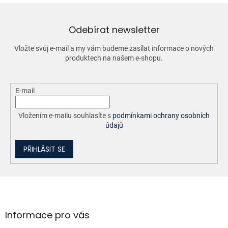
a
c
í
Odebírat newsletter
p
r
Vložte svůj e-mail a my vám budeme zasílat informace o nových
v
produktech na našem e-shopu.
k
y
v
ý
E-mail
p
i
Vložením e-mailu souhlasíte s
podmínkami ochrany osobních
s
údajů
u
PŘIHLÁSIT SE
Z
á
p
a
Informace pro vás
t