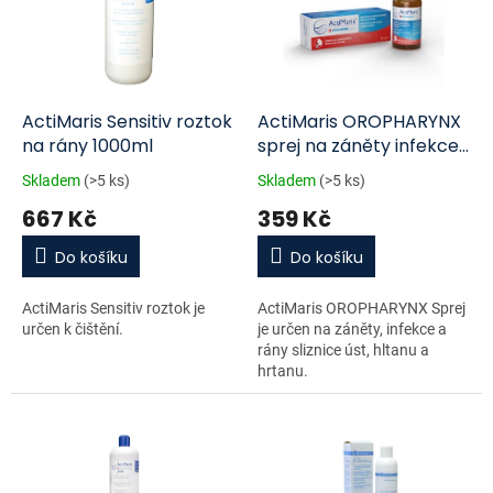
i
r
s
o
p
d
r
u
o
k
d
t
ActiMaris Sensitiv roztok
ActiMaris OROPHARYNX
u
ů
na rány 1000ml
sprej na záněty infekce
k
50ml
Skladem
(>5 ks)
Skladem
(>5 ks)
t
667 Kč
359 Kč
ů
Do košíku
Do košíku
ActiMaris Sensitiv roztok je
ActiMaris OROPHARYNX Sprej
určen k čištění.
je určen na záněty, infekce a
rány sliznice úst, hltanu a
hrtanu.