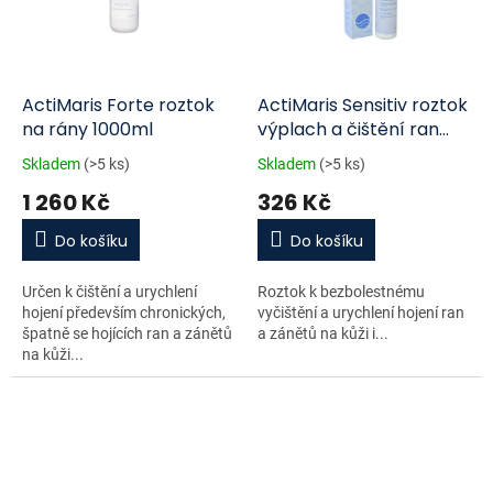
ActiMaris Forte roztok
ActiMaris Sensitiv roztok
na rány 1000ml
výplach a čištění ran
300 ml
Skladem
(>5 ks)
Skladem
(>5 ks)
1 260 Kč
326 Kč
Do košíku
Do košíku
Určen k čištění a urychlení
Roztok k bezbolestnému
hojení především chronických,
vyčištění a urychlení hojení ran
špatně se hojících ran a zánětů
a zánětů na kůži i...
na kůži...