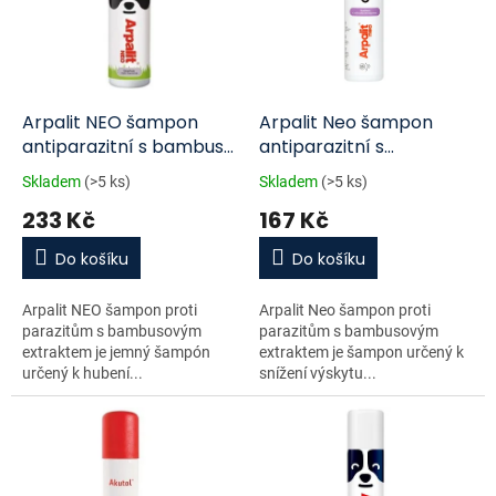
i
r
s
o
p
d
r
u
o
k
d
t
Arpalit NEO šampon
Arpalit Neo šampon
u
ů
antiparazitní s bambus
antiparazitní s
k
extraktem 500 ml
bambusem 250ml
Skladem
(>5 ks)
Skladem
(>5 ks)
t
233 Kč
167 Kč
ů
Do košíku
Do košíku
Arpalit NEO šampon proti
Arpalit Neo šampon proti
parazitům s bambusovým
parazitům s bambusovým
extraktem je jemný šampón
extraktem je šampon určený k
určený k hubení...
snížení výskytu...