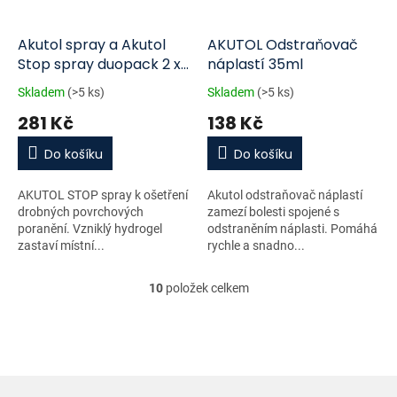
Akutol spray a Akutol
AKUTOL Odstraňovač
Stop spray duopack 2 x
náplastí 35ml
60 ml
Skladem
(>5 ks)
Skladem
(>5 ks)
281 Kč
138 Kč
Do košíku
Do košíku
AKUTOL STOP spray k ošetření
Akutol odstraňovač náplastí
drobných povrchových
zamezí bolesti spojené s
poranění. Vzniklý hydrogel
odstraněním náplasti. Pomáhá
zastaví místní...
rychle a snadno...
10
položek celkem
O
v
l
á
d
a
c