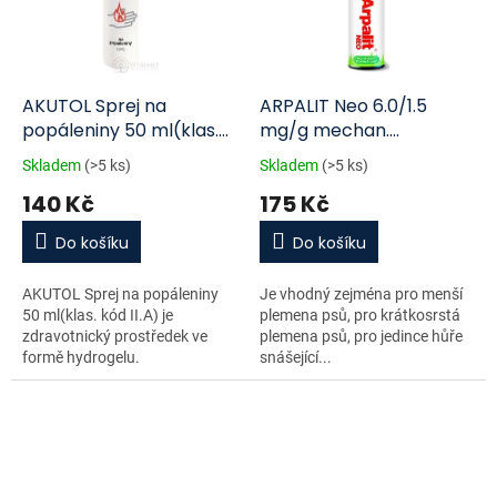
AKUTOL Sprej na
ARPALIT Neo 6.0/1.5
popáleniny 50 ml(klas.
mg/g mechan.
kód II.A)
rozprašovač 150 ml
Skladem
(>5 ks)
Skladem
(>5 ks)
140 Kč
175 Kč
Do košíku
Do košíku
AKUTOL Sprej na popáleniny
Je vhodný zejména pro menší
50 ml(klas. kód II.A) je
plemena psů, pro krátkosrstá
zdravotnický prostředek ve
plemena psů, pro jedince hůře
formě hydrogelu.
snášející...