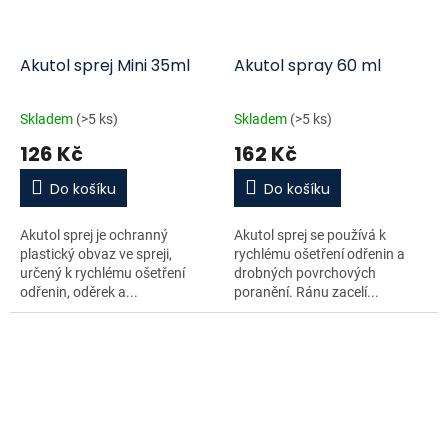
Akutol sprej Mini 35ml
Akutol spray 60 ml
Skladem
(>5 ks)
Skladem
(>5 ks)
126 Kč
162 Kč
Do košíku
Do košíku
Akutol sprej je ochranný
Akutol sprej se používá k
plastický obvaz ve spreji,
rychlému ošetření odřenin a
určený k rychlému ošetření
drobných povrchových
odřenin, oděrek a...
poranění. Ránu zacelí...