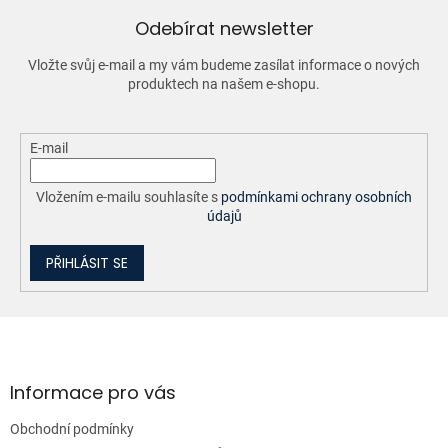
í
Odebírat newsletter
p
r
Vložte svůj e-mail a my vám budeme zasílat informace o nových
v
produktech na našem e-shopu.
k
y
v
ý
E-mail
p
i
Vložením e-mailu souhlasíte s
podmínkami ochrany osobních
s
údajů
u
PŘIHLÁSIT SE
Z
á
p
a
Informace pro vás
t
Obchodní podmínky
í