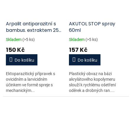
Arpalit antiparazitní s
AKUTOL STOP spray
bambus. extraktem 250
60ml
ml
Skladem
(>5 ks)
Skladem
(>5 ks)
150 Kč
157 Kč
Do košíku
Do košíku
Ektoparazitický přípravek s
Plastický obvaz na bázi
ovicidním a larvicidním
akrylátového kopolymeru
účinkem ve formě spreje s
slouží k rychlému ošetření
mechanickým...
oděrek a drobných ran....