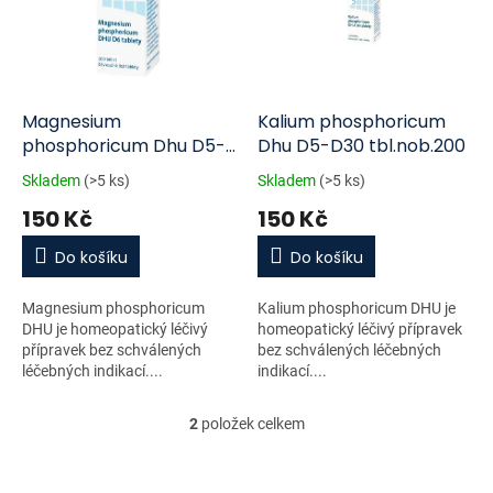
i
r
s
o
p
d
r
u
o
k
d
t
Magnesium
Kalium phosphoricum
u
ů
phosphoricum Dhu D5-
Dhu D5-D30 tbl.nob.200
k
D30 tbl.nob.200
Skladem
(>5 ks)
Skladem
(>5 ks)
t
150 Kč
150 Kč
ů
Do košíku
Do košíku
Magnesium phosphoricum
Kalium phosphoricum DHU je
DHU je homeopatický léčivý
homeopatický léčivý přípravek
přípravek bez schválených
bez schválených léčebných
léčebných indikací....
indikací....
2
položek celkem
O
v
l