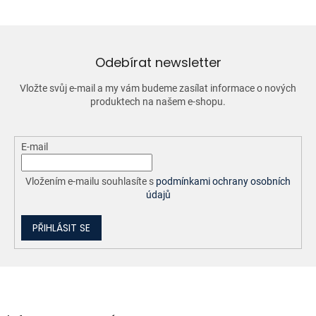
á
d
a
c
í
Odebírat newsletter
p
r
Vložte svůj e-mail a my vám budeme zasílat informace o nových
v
produktech na našem e-shopu.
k
y
v
ý
E-mail
p
i
Vložením e-mailu souhlasíte s
podmínkami ochrany osobních
s
údajů
u
PŘIHLÁSIT SE
Z
á
p