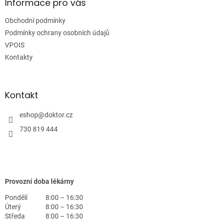
a
Informace pro vás
t
Obchodní podmínky
í
Podmínky ochrany osobních údajů
VPOIS
Kontakty
Kontakt
eshop
@
doktor.cz
730 819 444
Provozní doba lékárny
Pondělí
8:00 – 16:30
Úterý
8:00 – 16:30
Středa
8:00 – 16:30