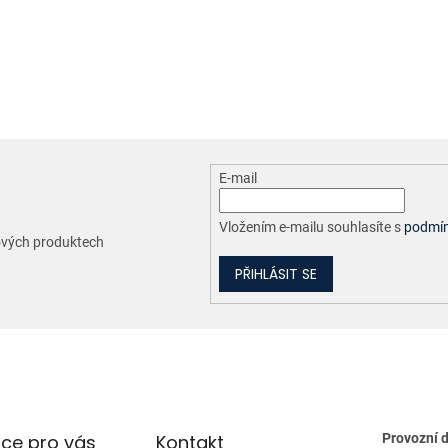
O
v
l
á
d
a
c
E-mail
í
p
r
Vložením e-mailu souhlasíte s
podmín
nových produktech
v
k
PŘIHLÁSIT SE
y
v
ý
p
i
s
u
ce pro vás
Kontakt
Provozní 