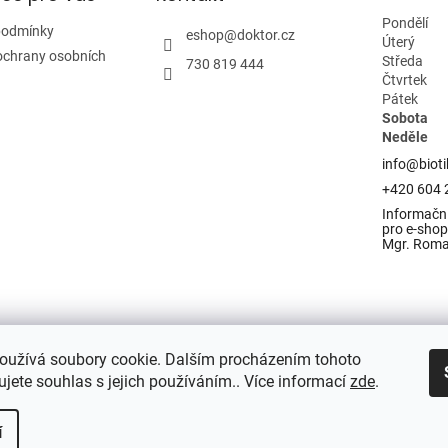
Pondělí
podmínky
eshop
@
doktor.cz
Úterý
ochrany osobních
Středa
730 819 444
Čtvrtek
Pátek
Sobota
Neděle
info@bioti
+420 604 
Informační
pro e-shop 
Mgr. Rom
oužívá soubory cookie. Dalším procházením tohoto
jete souhlas s jejich používáním.. Více informací
zde
.
í
razena.