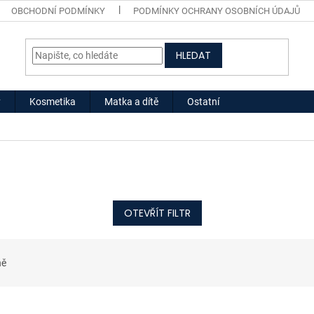
OBCHODNÍ PODMÍNKY
PODMÍNKY OCHRANY OSOBNÍCH ÚDAJŮ
HLEDAT
y
Kosmetika
Matka a dítě
Ostatní
OTEVŘÍT FILTR
ně