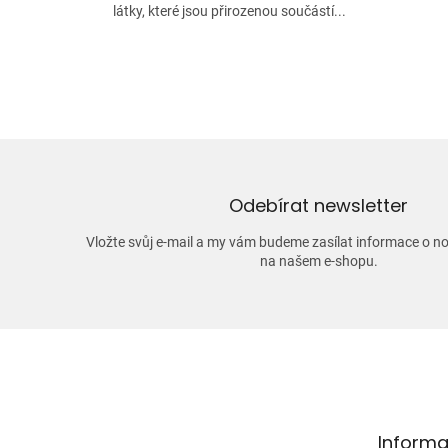
látky, které jsou přirozenou součástí...
Odebírat newsletter
Vložte svůj e-mail a my vám budeme zasílat informace o 
na našem e-shopu.
Z
á
p
a
t
Informa
í