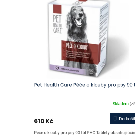
ý
í
p
p
i
r
s
o
p
d
r
u
o
k
d
t
u
ů
k
t
ů
Pet Health Care Péče o klouby pro psy 90 
Skladem
(>
Do koší
610 Kč
Péče o klouby pro psy 90 tbl PHC Tablety obsahují úči