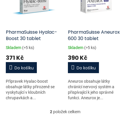
i
r
s
o
p
d
r
u
o
k
d
t
PharmaSuisse Hyalac-
PharmaSuisse Aneurox
u
ů
Boost 30 tablet
600 30 tablet
k
Skladem
(>5 ks)
Skladem
(>5 ks)
t
371 Kč
390 Kč
ů
Do košíku
Do košíku
Přípravek Hyalac-boost
Aneurox obsahuje látky
obsahuje látky přirozeně se
chránící nervový systém a
vyskytující v kloubních
přispívající k jeho správné
chrupavkách a...
funkci. Aneurox je...
2
položek celkem
O
v
l