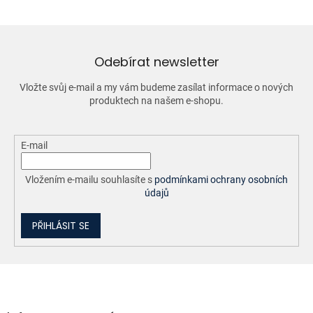
á
d
a
c
í
Odebírat newsletter
p
r
Vložte svůj e-mail a my vám budeme zasílat informace o nových
v
produktech na našem e-shopu.
k
y
v
ý
E-mail
p
i
Vložením e-mailu souhlasíte s
podmínkami ochrany osobních
s
údajů
u
PŘIHLÁSIT SE
Z
á
p