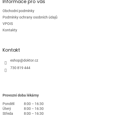
a
Informace pro vás
t
Obchodní podmínky
í
Podmínky ochrany osobních údajů
VPOIS
Kontakty
Kontakt
eshop
@
doktor.cz
730 819 444
Provozní doba lékárny
Pondělí
8:00 – 16:30
Úterý
8:00 – 16:30
Středa
8:00 – 16:30