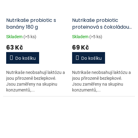
Nutrikaše probiotic s
Nutrikaše probiotic
banány 180 g
proteinová s čokoládou
3x60 g
Skladem
(>5 ks)
Skladem
(>5 ks)
63 Kč
69 Kč
Do košíku
Do košíku
Nutrikaše neobsahují laktózu a
Nutrikaše neobsahují laktózu a
jsou přirozeně bezlepkové.
jsou přirozeně bezlepkové.
Jsou zaměřeny na skupinu
Jsou zaměřeny na skupinu
konzumentů,...
konzumentů,...