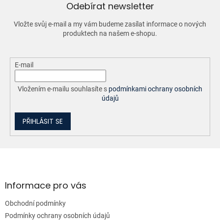
í
Odebírat newsletter
p
r
Vložte svůj e-mail a my vám budeme zasílat informace o nových
v
produktech na našem e-shopu.
k
y
v
ý
E-mail
p
i
Vložením e-mailu souhlasíte s
podmínkami ochrany osobních
s
údajů
u
PŘIHLÁSIT SE
Z
á
p
a
Informace pro vás
t
Obchodní podmínky
í
Podmínky ochrany osobních údajů