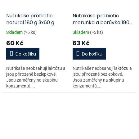
Nutrikaše probiotic
Nutrikaše probiotic
natural 180 g 3x60 g
meruňka a borůvka 180
g
Skladem
(>5 ks)
Skladem
(>5 ks)
60 Kč
63 Kč
Do košíku
Do košíku
Nutrikaše neobsahují laktózu a
Nutrikaše neobsahují laktózu a
jsou přirozeně bezlepkové.
jsou přirozeně bezlepkové.
Jsou zaměřeny na skupinu
Jsou zaměřeny na skupinu
konzumentů,...
konzumentů,...