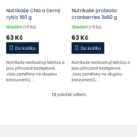
Nutrikaše Chia a černý
Nutrikaše probiotic
rybíz 180 g
cranberries 3x60 g
Skladem
(>5 ks)
Skladem
(>5 ks)
63 Kč
63 Kč
Do košíku
Do košíku
Nutrikaše neobsahují laktózu a
Nutrikaše neobsahují laktózu a
jsou přirozeně bezlepkové.
jsou přirozeně bezlepkové.
Jsou zaměřeny na skupinu
Jsou zaměřeny na skupinu
konzumentů,...
konzumentů,...
12
položek celkem
O
v
l
á
d
a
c