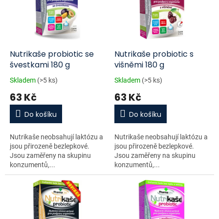
i
r
s
o
p
d
r
u
o
k
d
t
Nutrikaše probiotic se
Nutrikaše probiotic s
u
ů
švestkami 180 g
višněmi 180 g
k
Skladem
(>5 ks)
Skladem
(>5 ks)
t
63 Kč
63 Kč
ů
Do košíku
Do košíku
Nutrikaše neobsahují laktózu a
Nutrikaše neobsahují laktózu a
jsou přirozeně bezlepkové.
jsou přirozeně bezlepkové.
Jsou zaměřeny na skupinu
Jsou zaměřeny na skupinu
konzumentů,...
konzumentů,...