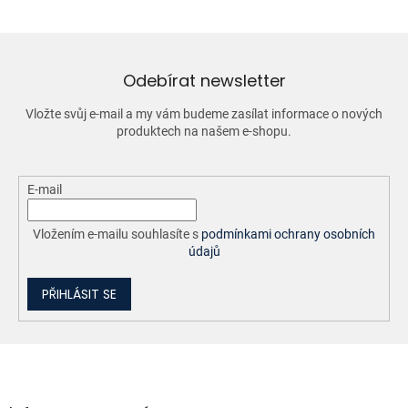
á
d
a
c
í
Odebírat newsletter
p
r
Vložte svůj e-mail a my vám budeme zasílat informace o nových
v
produktech na našem e-shopu.
k
y
v
ý
E-mail
p
i
Vložením e-mailu souhlasíte s
podmínkami ochrany osobních
s
údajů
u
PŘIHLÁSIT SE
Z
á
p