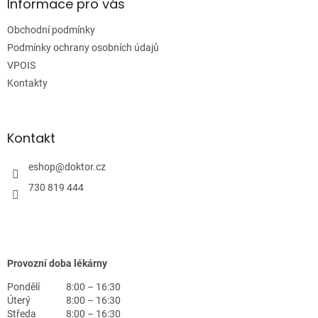
a
Informace pro vás
t
Obchodní podmínky
í
Podmínky ochrany osobních údajů
VPOIS
Kontakty
Kontakt
eshop
@
doktor.cz
730 819 444
Provozní doba lékárny
Pondělí
8:00 – 16:30
Úterý
8:00 – 16:30
Středa
8:00 – 16:30