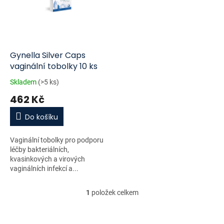
i
r
s
o
p
d
r
u
o
k
d
t
Gynella Silver Caps
u
ů
vaginální tobolky 10 ks
k
Skladem
(>5 ks)
t
462 Kč
ů
Do košíku
Vaginální tobolky pro podporu
léčby bakteriálních,
kvasinkových a virových
vaginálních infekcí a...
1
položek celkem
O
v
l