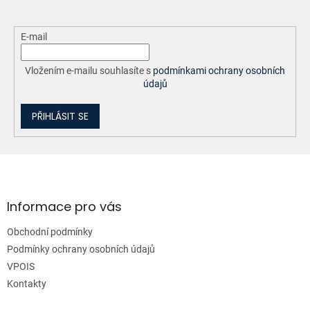
E-mail
Vložením e-mailu souhlasíte s
podmínkami ochrany osobních
údajů
PŘIHLÁSIT SE
Z
á
p
a
Informace pro vás
t
Obchodní podmínky
í
Podmínky ochrany osobních údajů
VPOIS
Kontakty