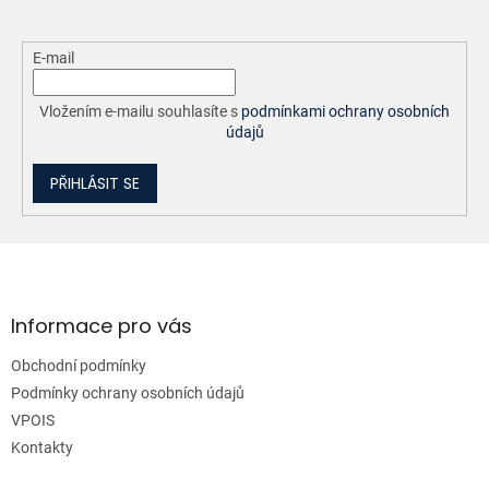
E-mail
Vložením e-mailu souhlasíte s
podmínkami ochrany osobních
údajů
PŘIHLÁSIT SE
Z
á
p
a
Informace pro vás
t
Obchodní podmínky
í
Podmínky ochrany osobních údajů
VPOIS
Kontakty