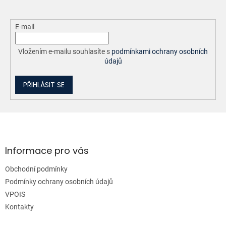
E-mail
Vložením e-mailu souhlasíte s
podmínkami ochrany osobních
údajů
PŘIHLÁSIT SE
Z
á
p
a
Informace pro vás
t
Obchodní podmínky
í
Podmínky ochrany osobních údajů
VPOIS
Kontakty