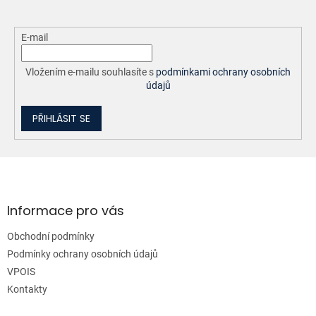
E-mail
Vložením e-mailu souhlasíte s
podmínkami ochrany osobních
údajů
PŘIHLÁSIT SE
Z
á
p
a
Informace pro vás
t
Obchodní podmínky
í
Podmínky ochrany osobních údajů
VPOIS
Kontakty