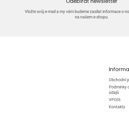
Odebírat newsletter
Vložte svůj e-mail a my vám budeme zasílat informace o 
na našem e-shopu.
Z
á
p
a
t
Informa
í
Obchodní 
Podmínky 
údajů
VPOIS
Kontakty