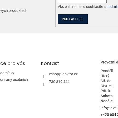
Vložením e-mailu souhlasíte s
podmín
nových produktech
PŘIHLÁSIT SE
ce pro vás
Kontakt
Provozní 
Pondělí
podmínky
eshop
@
doktor.cz
Úterý
ochrany osobních
Středa
730 819 444
Čtvrtek
Pátek
Sobota
Neděle
info@bioti
+420 604 