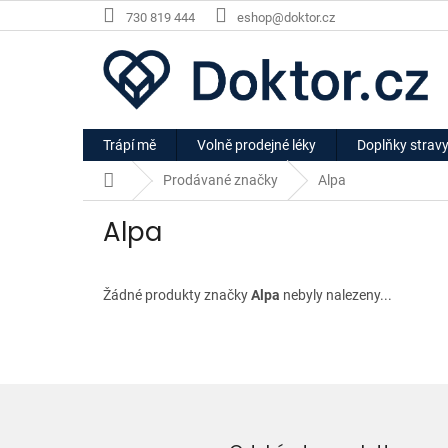
Přejít
730 819 444
eshop@doktor.cz
na
obsah
Trápí mě
Volně prodejné léky
Doplňky strav
Domů
Prodávané značky
Alpa
Alpa
Žádné produkty značky
Alpa
nebyly nalezeny...