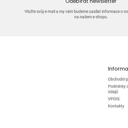
Odebírat newsletter
Vložte svůj e-mail a my vám budeme zasílat informace o 
na našem e-shopu.
Z
á
p
a
t
Informa
í
Obchodní 
Podmínky 
údajů
VPOIS
Kontakty