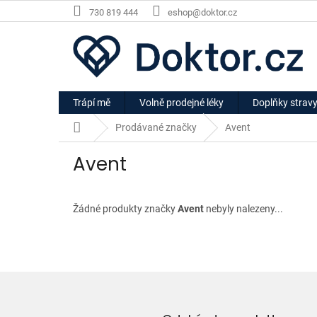
Přejít
730 819 444
eshop@doktor.cz
na
obsah
Trápí mě
Volně prodejné léky
Doplňky strav
Domů
Prodávané značky
Avent
Avent
Žádné produkty značky
Avent
nebyly nalezeny...