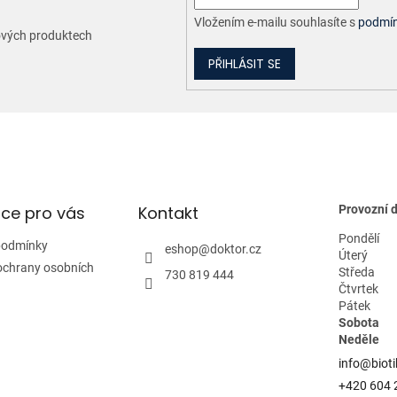
Vložením e-mailu souhlasíte s
podmín
nových produktech
PŘIHLÁSIT SE
ce pro vás
Kontakt
Provozní 
Pondělí
podmínky
eshop
@
doktor.cz
Úterý
ochrany osobních
Středa
730 819 444
Čtvrtek
Pátek
Sobota
Neděle
info@bioti
+420 604 