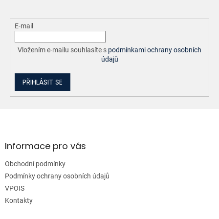
E-mail
Vložením e-mailu souhlasíte s
podmínkami ochrany osobních
údajů
PŘIHLÁSIT SE
Z
á
p
a
Informace pro vás
t
Obchodní podmínky
í
Podmínky ochrany osobních údajů
VPOIS
Kontakty