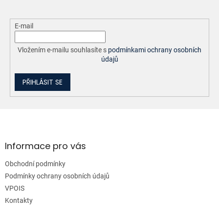
E-mail
Vložením e-mailu souhlasíte s
podmínkami ochrany osobních
údajů
PŘIHLÁSIT SE
Z
á
p
a
Informace pro vás
t
Obchodní podmínky
í
Podmínky ochrany osobních údajů
VPOIS
Kontakty