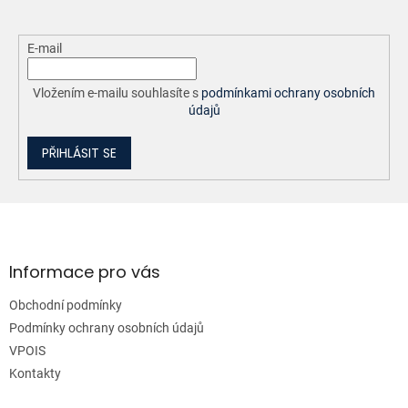
E-mail
Vložením e-mailu souhlasíte s
podmínkami ochrany osobních
údajů
PŘIHLÁSIT SE
Z
á
p
a
Informace pro vás
t
Obchodní podmínky
í
Podmínky ochrany osobních údajů
VPOIS
Kontakty