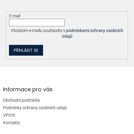
E-mail
Vložením e-mailu souhlasíte s
podmínkami ochrany osobních
údajů
PŘIHLÁSIT SE
Z
á
p
a
Informace pro vás
t
Obchodní podmínky
í
Podmínky ochrany osobních údajů
VPOIS
Kontakty