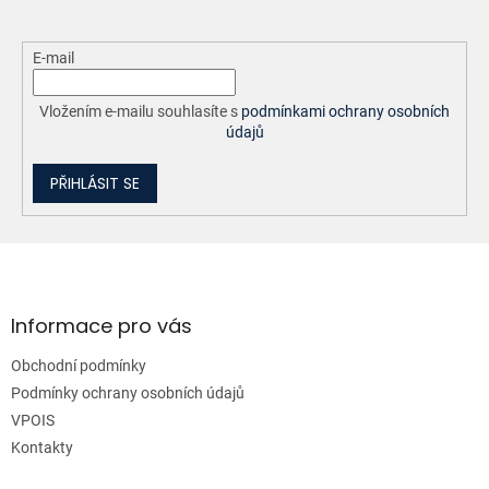
E-mail
Vložením e-mailu souhlasíte s
podmínkami ochrany osobních
údajů
PŘIHLÁSIT SE
Z
á
p
a
Informace pro vás
t
Obchodní podmínky
í
Podmínky ochrany osobních údajů
VPOIS
Kontakty