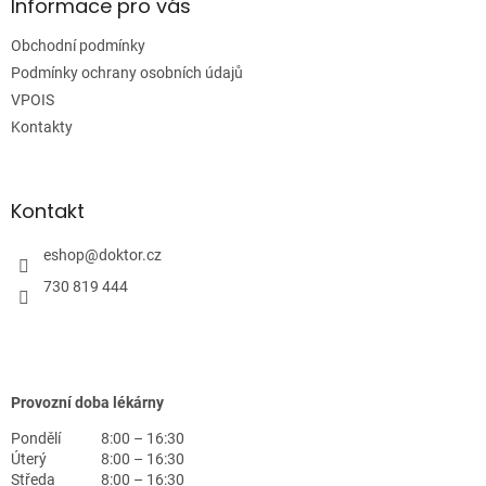
a
Informace pro vás
t
Obchodní podmínky
í
Podmínky ochrany osobních údajů
VPOIS
Kontakty
Kontakt
eshop
@
doktor.cz
730 819 444
Provozní doba lékárny
Pondělí
8:00 – 16:30
Úterý
8:00 – 16:30
Středa
8:00 – 16:30