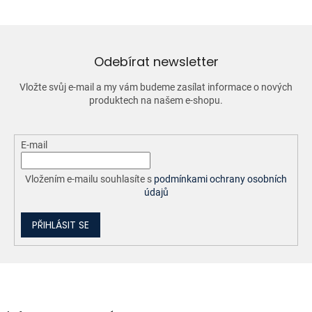
á
d
a
c
í
Odebírat newsletter
p
r
Vložte svůj e-mail a my vám budeme zasílat informace o nových
v
produktech na našem e-shopu.
k
y
v
ý
E-mail
p
i
Vložením e-mailu souhlasíte s
podmínkami ochrany osobních
s
údajů
u
PŘIHLÁSIT SE
Z
á
p