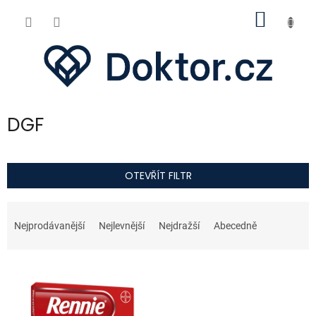
Přejít
NÁKUP
na
obsah
KOŠÍK
DGF
OTEVŘÍT FILTR
Ř
a
Nejprodávanější
Nejlevnější
Nejdražší
Abecedně
z
e
V
n
ý
í
p
p