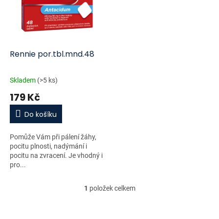
i
r
s
o
p
d
r
u
o
k
d
t
Rennie por.tbl.mnd.48
u
ů
k
Skladem
(>5 ks)
t
179 Kč
ů
Do košíku
Pomůže Vám při pálení žáhy,
pocitu plnosti, nadýmání i
pocitu na zvracení. Je vhodný i
pro...
1
položek celkem
O
v
l