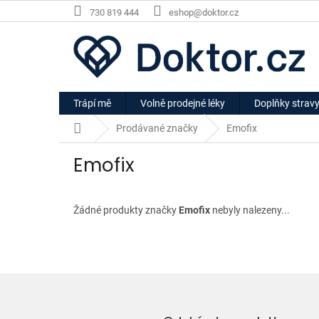
Přejít
730 819 444
eshop@doktor.cz
na
obsah
Trápí mě
Volně prodejné léky
Doplňky strav
Domů
Prodávané značky
Emofix
Emofix
Žádné produkty značky
Emofix
nebyly nalezeny...