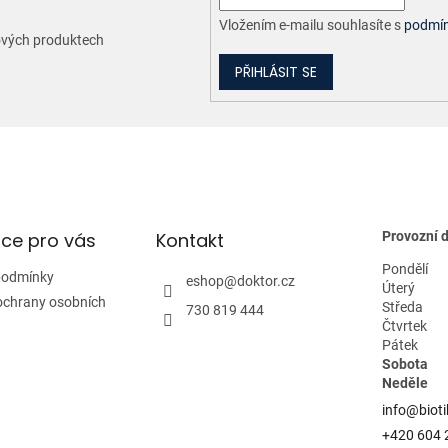
Vložením e-mailu souhlasíte s
podmín
nových produktech
PŘIHLÁSIT SE
ce pro vás
Kontakt
Provozní 
Pondělí
podmínky
eshop
@
doktor.cz
Úterý
ochrany osobních
Středa
730 819 444
Čtvrtek
Pátek
Sobota
Neděle
info@bioti
+420 604 