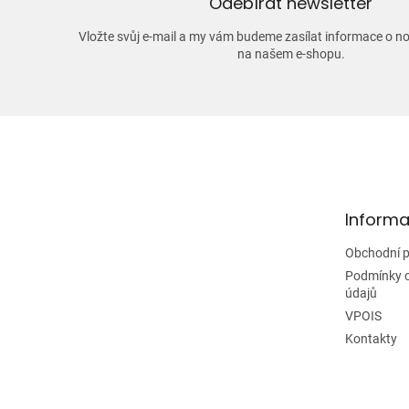
Odebírat newsletter
Vložte svůj e-mail a my vám budeme zasílat informace o 
na našem e-shopu.
Z
á
p
a
t
Informa
í
Obchodní 
Podmínky 
údajů
VPOIS
Kontakty