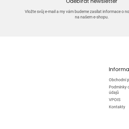
Odebírat newsletter
Vložte svůj e-mail a my vám budeme zasílat informace o 
na našem e-shopu.
Z
á
p
a
t
Informa
í
Obchodní 
Podmínky 
údajů
VPOIS
Kontakty