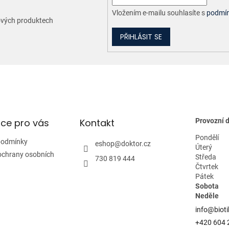
Vložením e-mailu souhlasíte s
podmín
nových produktech
PŘIHLÁSIT SE
ce pro vás
Kontakt
Provozní 
Pondělí
podmínky
eshop
@
doktor.cz
Úterý
ochrany osobních
Středa
730 819 444
Čtvrtek
Pátek
Sobota
Neděle
info@bioti
+420 604 