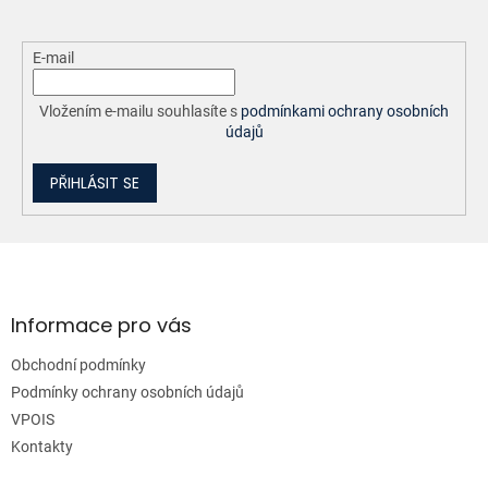
E-mail
Vložením e-mailu souhlasíte s
podmínkami ochrany osobních
údajů
PŘIHLÁSIT SE
Z
á
p
a
Informace pro vás
t
Obchodní podmínky
í
Podmínky ochrany osobních údajů
VPOIS
Kontakty