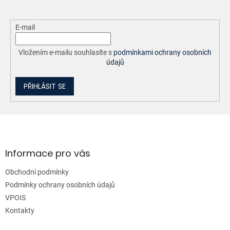
E-mail
Vložením e-mailu souhlasíte s
podmínkami ochrany osobních
údajů
PŘIHLÁSIT SE
Z
á
p
a
Informace pro vás
t
Obchodní podmínky
í
Podmínky ochrany osobních údajů
VPOIS
Kontakty