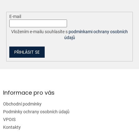
E-mail
Vložením e-mailu souhlasíte s
podmínkami ochrany osobních
údajů
PŘIHLÁSIT SE
Z
á
p
a
Informace pro vás
t
Obchodní podmínky
í
Podmínky ochrany osobních údajů
VPOIS
Kontakty