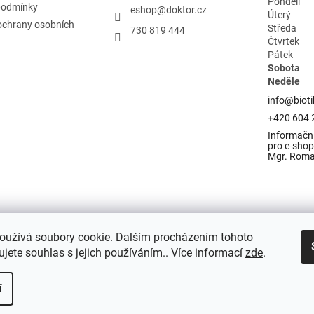
Pondělí
podmínky
eshop
@
doktor.cz
Úterý
ochrany osobních
Středa
730 819 444
Čtvrtek
Pátek
Sobota
Neděle
info@bioti
+420 604 
Informační
pro e-shop 
Mgr. Rom
oužívá soubory cookie. Dalším procházením tohoto
jete souhlas s jejich používáním.. Více informací
zde
.
í
razena.