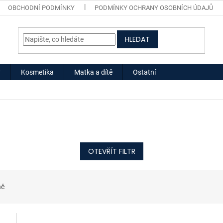
OBCHODNÍ PODMÍNKY
PODMÍNKY OCHRANY OSOBNÍCH ÚDAJŮ
HLEDAT
y
Kosmetika
Matka a dítě
Ostatní
OTEVŘÍT FILTR
ně