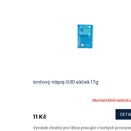
ý
í
p
p
i
r
s
o
p
d
r
u
o
k
d
t
u
ů
k
t
ů
Iontový nápoj G30 sáček 17g
Momentálně nedost
DETAI
11 Kč
Výrobek vhodný pro těžce pracující v horkých provoze