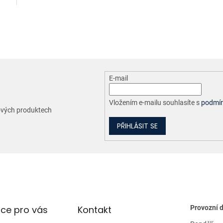
O
v
l
á
d
a
c
E-mail
í
p
r
Vložením e-mailu souhlasíte s
podmín
nových produktech
v
k
PŘIHLÁSIT SE
y
v
ý
p
i
s
u
ce pro vás
Kontakt
Provozní 