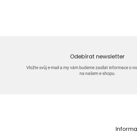
Odebírat newsletter
Vložte svůj e-mail a my vám budeme zasílat informace o 
na našem e-shopu.
Z
á
p
a
t
Informa
í