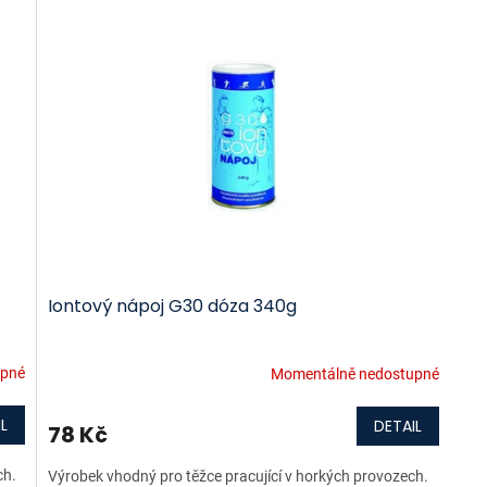
Iontový nápoj G30 dóza 340g
upné
Momentálně nedostupné
L
DETAIL
78 Kč
ch.
Výrobek vhodný pro těžce pracující v horkých provozech.