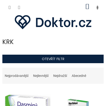
Přejít
NÁKUP
na
obsah
KOŠÍK
KRK
OTEVŘÍT FILTR
Ř
a
Nejprodávanější
Nejlevnější
Nejdražší
Abecedně
z
e
V
n
ý
í
p
p