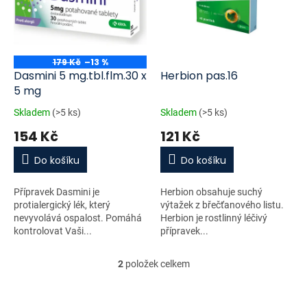
i
r
s
o
p
d
r
u
o
k
179 Kč
–13 %
d
t
Dasmini 5 mg.tbl.flm.30 x
Herbion pas.16
u
ů
5 mg
k
Skladem
(>5 ks)
Skladem
(>5 ks)
t
154 Kč
121 Kč
ů
Do košíku
Do košíku
Přípravek Dasmini je
Herbion obsahuje suchý
protialergický lék, který
výtažek z břečťanového listu.
nevyvolává ospalost. Pomáhá
Herbion je rostlinný léčivý
kontrolovat Vaši...
přípravek...
2
položek celkem
O
v
l