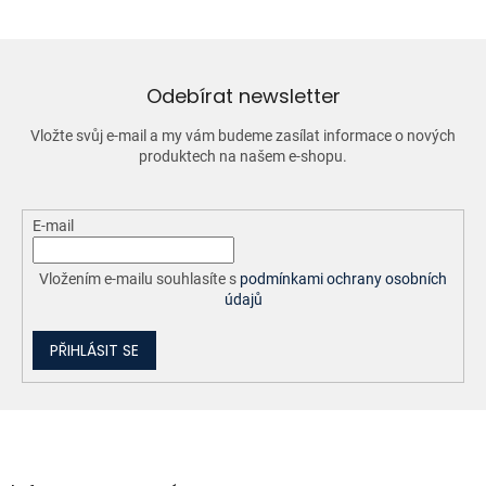
á
d
a
c
í
Odebírat newsletter
p
r
Vložte svůj e-mail a my vám budeme zasílat informace o nových
v
produktech na našem e-shopu.
k
y
v
ý
E-mail
p
i
Vložením e-mailu souhlasíte s
podmínkami ochrany osobních
s
údajů
u
PŘIHLÁSIT SE
Z
á
p