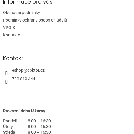
a
Informace pro vás
t
Obchodní podmínky
í
Podmínky ochrany osobních údajů
VPOIS
Kontakty
Kontakt
eshop
@
doktor.cz
730 819 444
Provozní doba lékárny
Pondělí
8:00 – 16:30
Úterý
8:00 – 16:30
Středa
8:00 – 16:30