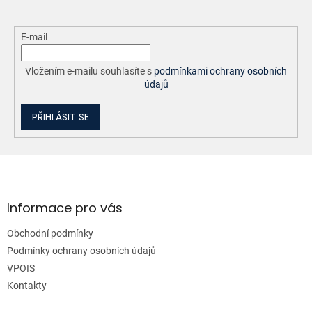
E-mail
Vložením e-mailu souhlasíte s
podmínkami ochrany osobních
údajů
PŘIHLÁSIT SE
Z
á
p
a
Informace pro vás
t
Obchodní podmínky
í
Podmínky ochrany osobních údajů
VPOIS
Kontakty