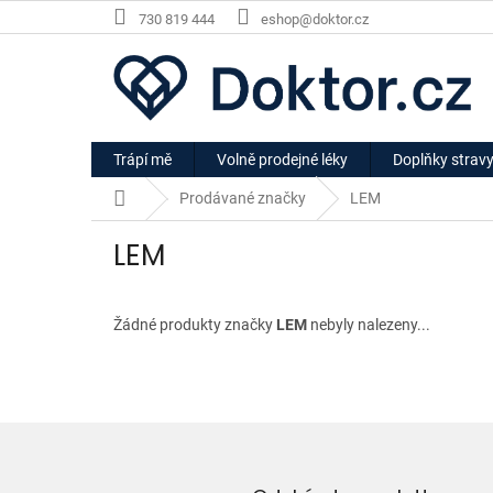
Přejít
730 819 444
eshop@doktor.cz
na
obsah
Trápí mě
Volně prodejné léky
Doplňky strav
Domů
Prodávané značky
LEM
LEM
Žádné produkty značky
LEM
nebyly nalezeny...