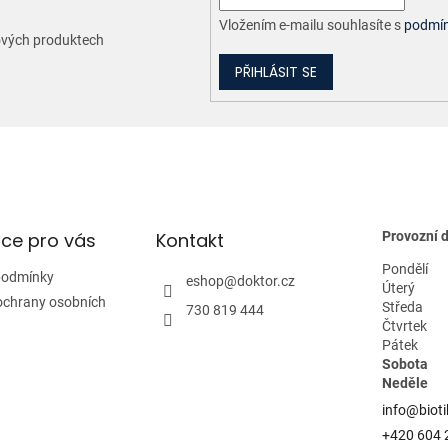
Vložením e-mailu souhlasíte s
podmín
nových produktech
PŘIHLÁSIT SE
ce pro vás
Kontakt
Provozní 
Pondělí
podmínky
eshop
@
doktor.cz
Úterý
ochrany osobních
Středa
730 819 444
Čtvrtek
Pátek
Sobota
Neděle
info@bioti
+420 604 