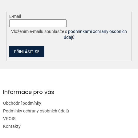
E-mail
Vložením e-mailu souhlasíte s
podmínkami ochrany osobních
údajů
PŘIHLÁSIT SE
Z
á
p
a
Informace pro vás
t
Obchodní podmínky
í
Podmínky ochrany osobních údajů
VPOIS
Kontakty