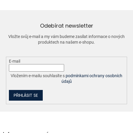
á
d
a
c
í
Odebírat newsletter
p
r
Vložte svůj e-mail a my vám budeme zasílat informace o nových
v
produktech na našem e-shopu.
k
y
v
ý
E-mail
p
i
Vložením e-mailu souhlasíte s
podmínkami ochrany osobních
s
údajů
u
PŘIHLÁSIT SE
Z
á
p