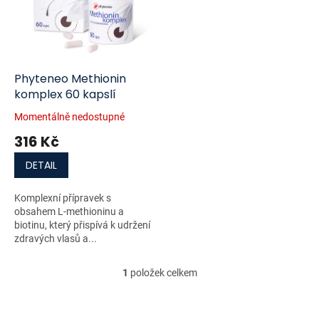
i
r
s
o
p
d
r
u
o
k
d
t
Phyteneo Methionin
u
ů
komplex 60 kapslí
k
Momentálně nedostupné
t
316 Kč
ů
DETAIL
Komplexní přípravek s
obsahem L-methioninu a
biotinu, který přispívá k udržení
zdravých vlasů a...
1
položek celkem
O
v
l