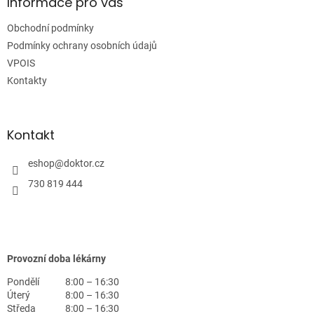
a
Informace pro vás
t
Obchodní podmínky
í
Podmínky ochrany osobních údajů
VPOIS
Kontakty
Kontakt
eshop
@
doktor.cz
730 819 444
Provozní doba lékárny
Pondělí
8:00 – 16:30
Úterý
8:00 – 16:30
Středa
8:00 – 16:30